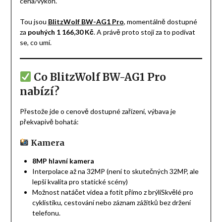
cena/výkon.
Tou jsou
BlitzWolf BW-AG1 Pro
,
momentálně dostupné
za
pouhých 1 166,30 Kč
. A právě proto stojí za to podívat
se, co umí.
Co BlitzWolf BW-AG1 Pro
nabízí?
Přestože jde o cenově dostupné zařízení, výbava je
překvapivě bohatá:
Kamera
8MP hlavní kamera
Interpolace až na 32MP (není to skutečných 32MP, ale
lepší kvalita pro statické scény)
Možnost natáčet videa a fotit přímo z brýlíSkvělé pro
cyklistiku, cestování nebo záznam zážitků bez držení
telefonu.