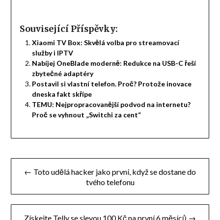
Související Příspěvky:
Xiaomi TV Box: Skvělá volba pro streamovací
služby i IPTV
Nabíjej OneBlade moderně: Redukce na USB-C řeší
zbytečné adaptéry
Postavil si vlastní telefon. Proč? Protože inovace
dneska fakt skřípe
TEMU: Nejpropracovanější podvod na internetu?
Proč se vyhnout „Switchi za cent“
Navigace
← Toto udělá hacker jako první, když se dostane do
pro
tvého telefonu
příspěvek
Získejte Telly se slevou 100 Kč na první 6 měsíců →