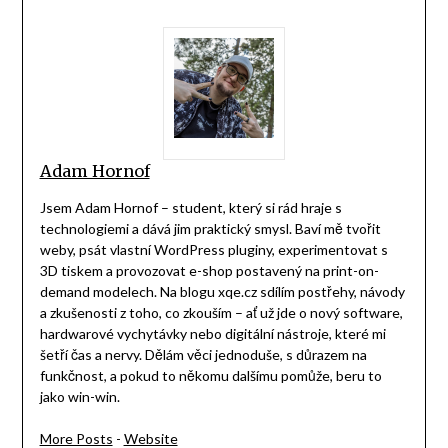
Adam Hornof
Jsem Adam Hornof – student, který si rád hraje s
technologiemi a dává jim praktický smysl. Baví mě tvořit
weby, psát vlastní WordPress pluginy, experimentovat s
3D tiskem a provozovat e-shop postavený na print-on-
demand modelech. Na blogu xqe.cz sdílím postřehy, návody
a zkušenosti z toho, co zkouším – ať už jde o nový software,
hardwarové vychytávky nebo digitální nástroje, které mi
šetří čas a nervy. Dělám věci jednoduše, s důrazem na
funkčnost, a pokud to někomu dalšímu pomůže, beru to
jako win-win.
More Posts
-
Website