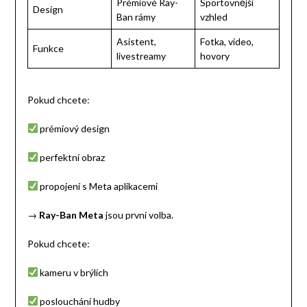
Prémiové Ray-
Sportovnější
Design
Ban rámy
vzhled
Asistent,
Fotka, video,
Funkce
livestreamy
hovory
Pokud chcete:
prémiový design
perfektní obraz
propojení s Meta aplikacemi
→
Ray-Ban Meta
jsou první volba.
Pokud chcete:
kameru v brýlích
poslouchání hudby