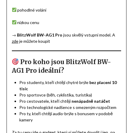
pohodlné volání
nízkou cenu
→
BlitzWolf BW-AG1 Pro
jsou skvělý vstupní model. A
zde
je můžete koupit
Pro koho jsou BlitzWolf BW-
AG1 Pro ideální?
Pro studenty, kteří chtějí chytré brýle
bez placení 10
tisíc
Pro sportovce (běh, cyklistika, turistika)
Pro cestovatele, kteří chtějí
nenápadně natáčet
Pro technologické nadšence s omezeným rozpočtem
Pro ty, kteří chtějí audio-brýle s bonusem v podobě
kamery
Za tu cenu jde o gadget, který si můžete dovolit i jen „na