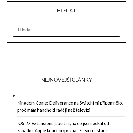
HLEDAT
VYHLEDÁVÁNÍ
NEJNOVĚJŠÍ ČLÁNKY
Kingdom Come: Deliverance na Switchi mi připomnělo,
proč mám handheld raději než televizi
iOS 27 Extensions jsou tím, na co jsem čekal od
začátku: Apple konečně přiznal, že Siri nestačí