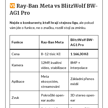
Ray-Ban Meta vs BlitzWolf BW-
AG1 Pro
Nejde o konkurenty, kteří hrají stejnou ligu
, ale pokud
vám jde o funkce, ne o značku, rozdíl stojí za zmínku.
BlitzWolf BW-
Funkce
Ray-Ban Meta
AG1 Pro
Cena
8–12 tisíc Kč
1 166,30 Kč
12MP, kvalitní
8MP +
Kamera
video, stabilizace
interpolace
Meta
Základní přenos
Aplikace
ekosystém,
médií
streamování
Pokročilé open-
3D stereo open-
Zvuk
ear audio
ear