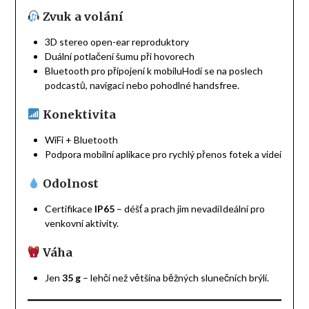
Zvuk a volání
3D stereo open-ear reproduktory
Duální potlačení šumu při hovorech
Bluetooth pro připojení k mobiluHodí se na poslech
podcastů, navigaci nebo pohodlné handsfree.
Konektivita
WiFi + Bluetooth
Podpora mobilní aplikace pro rychlý přenos fotek a videí
Odolnost
Certifikace
IP65
– déšť a prach jim nevadíIdeální pro
venkovní aktivity.
Váha
Jen
35 g
– lehčí než většina běžných slunečních brýlí.