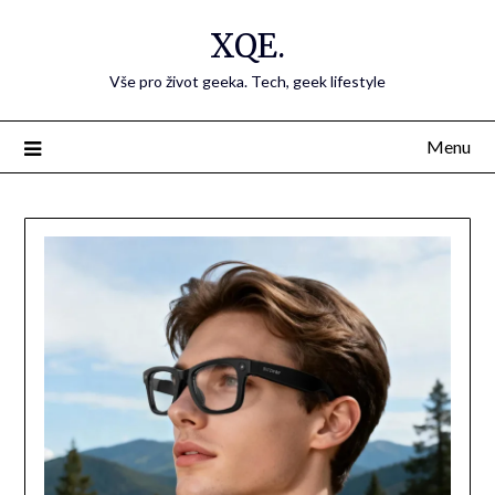
Přejdi
XQE.
na
obsah
Vše pro život geeka. Tech, geek lifestyle
Menu