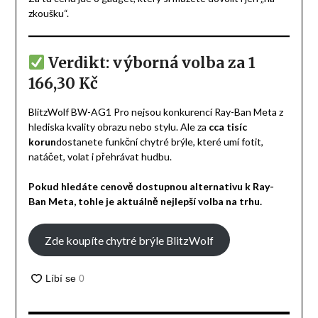
zkoušku“.
Verdikt: výborná volba za 1
166,30 Kč
BlitzWolf BW-AG1 Pro nejsou konkurencí Ray-Ban Meta z
hlediska kvality obrazu nebo stylu. Ale za
cca tisíc
korun
dostanete funkční chytré brýle, které umí fotit,
natáčet, volat i přehrávat hudbu.
Pokud hledáte cenově dostupnou alternativu k Ray-
Ban Meta, tohle je aktuálně nejlepší volba na trhu.
Zde koupíte chytré brýle BlitzWolf