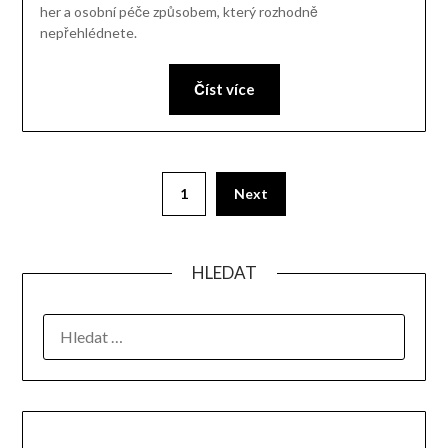
her a osobní péče způsobem, který rozhodně
nepřehlédnete.
Číst více
1
Next
HLEDAT
VYHLEDÁVÁNÍ