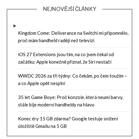
NEJNOVĚJŠÍ ČLÁNKY
Kingdom Come: Deliverance na Switchi mi připomnělo,
proč mám handheld raději než televizi
iOS 27 Extensions jsou tím, na co jsem čekal od
začátku: Apple konečně přiznal, že Siri nestačí
WWDC 2026 za tři týdny: Co čekám, po čem toužím –
a co Apple opět nesplní
35 let Game Boye: Proč konzole, která neumí barvy,
stále bije moderní handheldy na hlavu
Konec éry 15 GB zdarma? Google testuje snížení
úložiště Gmailu na 5 GB