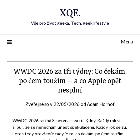
Přejdi
XQE.
na
obsah
Vše pro život geeka. Tech, geek lifestyle
Menu
WWDC 2026 za tři týdny: Co čekám,
po čem toužím – a co Apple opět
nesplní
Zveřejněno v
22/05/2026
od
Adam Hornof
WWDC 2026 začíná 8. června – za tři týdny. Každý rok si
slibuji, že se nenechám unést spekulacemi. Každý rok selžu.
Letos tedy otevřeně: tady je to, co čekám, po čem toužím –