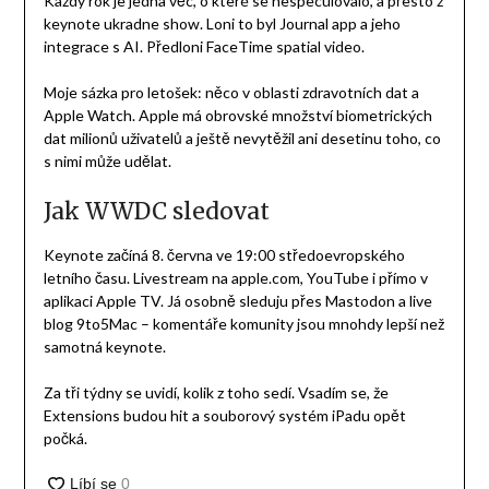
Každý rok je jedna věc, o které se nespeculovalo, a přesto z
keynote ukradne show. Loni to byl Journal app a jeho
integrace s AI. Předloni FaceTime spatial video.
Moje sázka pro letošek: něco v oblasti zdravotních dat a
Apple Watch. Apple má obrovské množství biometrických
dat milionů uživatelů a ještě nevytěžil ani desetinu toho, co
s nimi může udělat.
Jak WWDC sledovat
Keynote začíná 8. června ve 19:00 středoevropského
letního času. Livestream na apple.com, YouTube i přímo v
aplikaci Apple TV. Já osobně sleduju přes Mastodon a live
blog 9to5Mac – komentáře komunity jsou mnohdy lepší než
samotná keynote.
Za tři týdny se uvidí, kolik z toho sedí. Vsadím se, že
Extensions budou hit a souborový systém iPadu opět
počká.