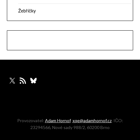
Žebříčky
X
RSS zdroj
Bluesky
Provozovatel:
Adam Hornof
,
xqe@adamhornof.cz
, IČO:
23294566, Nové sady 988/2, 60200 Brno