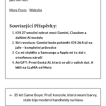
More Posts
-
Website
Související Příspěvky:
iOS 27 umožní vybrat mezi Gemini, Claudem a
dalšími AI modely
Siri revoluce: Gemini bude pohánět iOS 26.4 už na
jaře – kompletní průvodce
Co mi chybělo u Samsungu a Apple mi to dal s
otevřenou náručí
AirGPT: První česká AI, která se učí z vašich dat. A
běží na LLaMA od Mety
Navigace
← 35 let Game Boye: Proč konzole, která neumí barvy,
pro
stále bije moderní handheldy na hlavu