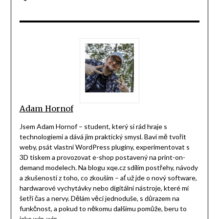
Adam Hornof
Jsem Adam Hornof – student, který si rád hraje s
technologiemi a dává jim praktický smysl. Baví mě tvořit
weby, psát vlastní WordPress pluginy, experimentovat s
3D tiskem a provozovat e-shop postavený na print-on-
demand modelech. Na blogu xqe.cz sdílím postřehy, návody
a zkušenosti z toho, co zkouším – ať už jde o nový software,
hardwarové vychytávky nebo digitální nástroje, které mi
šetří čas a nervy. Dělám věci jednoduše, s důrazem na
funkčnost, a pokud to někomu dalšímu pomůže, beru to
jako win-win.