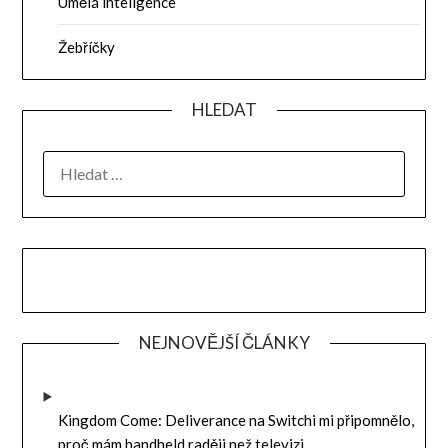
Umělá inteligence
Žebříčky
HLEDAT
VYHLEDÁVÁNÍ
NEJNOVĚJŠÍ ČLÁNKY
Kingdom Come: Deliverance na Switchi mi připomnělo,
proč mám handheld raději než televizi