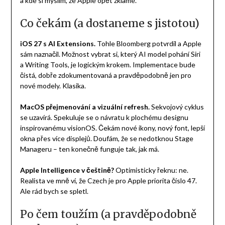
a kde si myslím, že Apple opět zklame.
Co čekám (a dostaneme s jistotou)
iOS 27 s AI Extensions.
Tohle Bloomberg potvrdil a Apple
sám naznačil. Možnost vybrat si, který AI model pohání Siri
a Writing Tools, je logickým krokem. Implementace bude
čistá, dobře zdokumentovaná a pravděpodobně jen pro
nové modely. Klasika.
MacOS přejmenování a vizuální refresh.
Sekvojový cyklus
se uzavírá. Spekuluje se o návratu k plochému designu
inspirovanému visionOS. Čekám nové ikony, nový font, lepší
okna přes více displejů. Doufám, že se nedotknou Stage
Manageru – ten konečně funguje tak, jak má.
Apple Intelligence v češtině?
Optimisticky řeknu: ne.
Realista ve mně ví, že Czech je pro Apple priorita číslo 47.
Ale rád bych se spletl.
Po čem toužím (a pravděpodobně