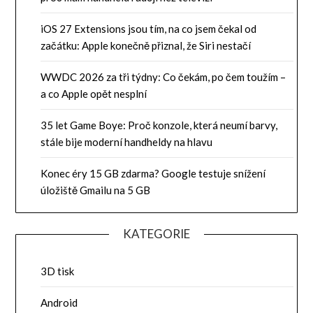
iOS 27 Extensions jsou tím, na co jsem čekal od
začátku: Apple konečně přiznal, že Siri nestačí
WWDC 2026 za tři týdny: Co čekám, po čem toužím –
a co Apple opět nesplní
35 let Game Boye: Proč konzole, která neumí barvy,
stále bije moderní handheldy na hlavu
Konec éry 15 GB zdarma? Google testuje snížení
úložiště Gmailu na 5 GB
KATEGORIE
3D tisk
Android