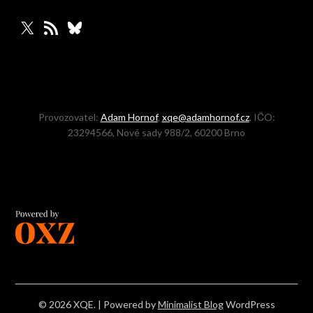
X
RSS zdroj
Bluesky
Provozovatel:
Adam Hornof
,
xqe@adamhornof.cz
, IČO:
23294566, Nové sady 988/2, 60200 Brno
© 2026 XQE.
| Powered by
Minimalist Blog
WordPress