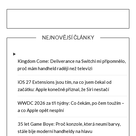
NEJNOVĚJŠÍ ČLÁNKY
Kingdom Come: Deliverance na Switchi mi připomnělo,
proč mám handheld raději než televizi
iOS 27 Extensions jsou tím, na co jsem čekal od
začátku: Apple konečně přiznal, že Siri nestačí
WWDC 2026 za tři týdny: Co čekám, po čem toužím –
a co Apple opět nesplní
35 let Game Boye: Proč konzole, která neumí barvy,
stále bije moderní handheldy na hlavu