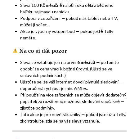
Sleva 100 Kč měsíčně na půl roku dělá z běžného
balíčku zajímavou nabídku.
Podpora více zařízení — pokud máš tablet nebo TV,
můžeš ji sdílet.
Akce je výborný vstupní bod — pokud ještě Telly
nemáte.
Na co si dát pozor
Sleva se vztahuje jen na první
6 měsíců
— po tomto
období se cena vrací k běžné úrovni. (Ujisti se ve
smluvních podmínkách.)
Ujistěte se, že váš internet dovolí plynulé sledování —
doporučená rychlost je min. 6 Mb/s.
Při použití na více zařízeních se může objevit dodatečný
poplatek za rozšířenou možnost sledování současně —
zjistěte podmínky.
Tato akce je pro nové zákazníky — pokud jste už u Telly,
zkontrolujte, zda se na vás sleva vztahuje.