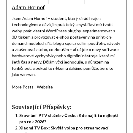
Adam Hornof
Jsem Adam Hornof – student, který si rád hraje s
technologiemi a dává jim praktický smysl. Baví mě tvořit
weby, psát vlastní WordPress pluginy, experimentovat s
3D tiskem a provozovat e-shop postavený na print-on-
demand modelech. Na blogu xqe.cz sdílím postřehy, návody
a zkušenosti z toho, co zkouším – ať už jde o nový software,
hardwarové vychytávky nebo digitální nástroje, které mi
šetří čas a nervy. Dělám věci jednoduše, s důrazem na
funkčnost, a pokud to někomu dalšímu pomůže, beru to
jako win-win.
More Posts
-
Website
Související Příspěvky:
Srovnání IPTV služeb v Česku: Kde najít tu nejlepší
pro rok 2026?
Xiaomi TV Box: Skvělá volba pro streamovací