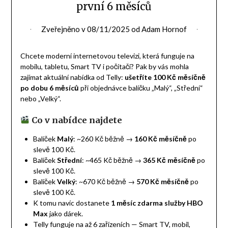
první 6 měsíců
Zveřejněno v
08/11/2025
od
Adam Hornof
Chcete moderní internetovou televizi, která funguje na
mobilu, tabletu, Smart TV i počítači? Pak by vás mohla
zajímat aktuální nabídka od Telly:
ušetříte 100 Kč měsíčně
po dobu 6 měsíců
při objednávce balíčku „Malý“, „Střední“
nebo „Velký“.
Co v nabídce najdete
Balíček
Malý
: ~260 Kč běžně →
160 Kč měsíčně
po
slevě 100 Kč.
Balíček
Střední
: ~465 Kč běžně →
365 Kč měsíčně
po
slevě 100 Kč.
Balíček
Velký
: ~670 Kč běžně →
570 Kč měsíčně
po
slevě 100 Kč.
K tomu navíc dostanete
1 měsíc zdarma služby HBO
Max
jako dárek.
Telly funguje na až 6 zařízeních — Smart TV, mobil,