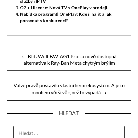
služby i IPTV
O2 + Hisense: Nová TV s OnePlay v prodeji.
Nabídka programů OnePlay: Kde ji najít a jak
porovnat s konkurencí?
Navigace
← BlitzWolf BW-AG1 Pro: cenově dostupná
pro
alternativa k Ray-Ban Meta chytrým brýlím
příspěvek
Valve právě postavilo vlastní herní ekosystém. A je to
mnohem větší věc, než to vypadá →
HLEDAT
VYHLEDÁVÁNÍ