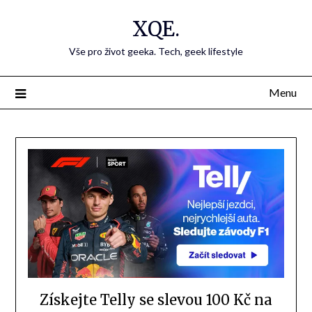
Přejdi
XQE.
na
obsah
Vše pro život geeka. Tech, geek lifestyle
Menu
Získejte Telly se slevou 100 Kč na