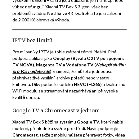
vysokém rozlišení – často jsou odkázané jen na 480p nebo
vůbec nefungují.
Xiaomi TV Box S 3. gen
. však bez
problémů zvládne
Netflix ve 4K kvalitě
, a to je u zařízení
do 2 000 Kč obrovská výhoda.
IPTV bez limitů
Pro milovníky IPTV je tohle zařízení téměř ideální. Plná
podpora aplikací jako
Oneplay (Bývalá O2TV po spojení s
TV NOVA), Magenta TV a Vodafone TV (
Nejlepší službu
pro Vás najdete zde
)
znamená, že můžete jednoduše
přehrávat živé vysílání, archivy pořadů nebo vlastní
knihovnu. Díky podpoře kodeku
HEVC (H.265)
a kvalitnímu
Wi-Fi modulu se streamování nezadrhává ani při vysoké
kvalitě obrazu.
Google TV a Chromecast v jednom
Xiaomi TV Box S běží na systému
Google TV
, který nabízí
moderní, přehledné a svižné prostředí. Navíc podporuje
Chromecast
, takže z mobilu můžete přehrávat fotky, videa