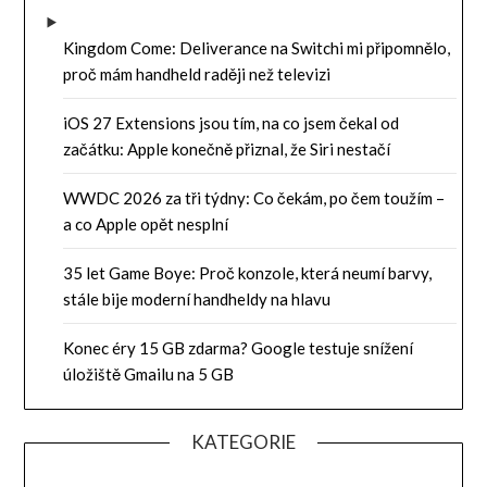
Kingdom Come: Deliverance na Switchi mi připomnělo,
proč mám handheld raději než televizi
iOS 27 Extensions jsou tím, na co jsem čekal od
začátku: Apple konečně přiznal, že Siri nestačí
WWDC 2026 za tři týdny: Co čekám, po čem toužím –
a co Apple opět nesplní
35 let Game Boye: Proč konzole, která neumí barvy,
stále bije moderní handheldy na hlavu
Konec éry 15 GB zdarma? Google testuje snížení
úložiště Gmailu na 5 GB
KATEGORIE