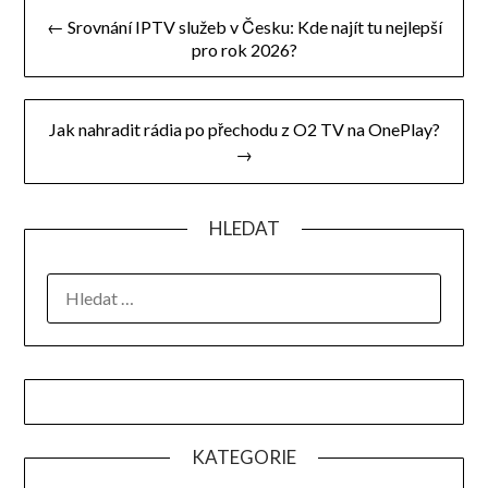
Navigace
← Srovnání IPTV služeb v Česku: Kde najít tu nejlepší
pro
pro rok 2026?
příspěvek
Jak nahradit rádia po přechodu z O2 TV na OnePlay?
→
HLEDAT
VYHLEDÁVÁNÍ
KATEGORIE