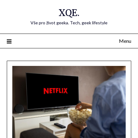
Přejdi
XQE.
na
obsah
Vše pro život geeka. Tech, geek lifestyle
Menu