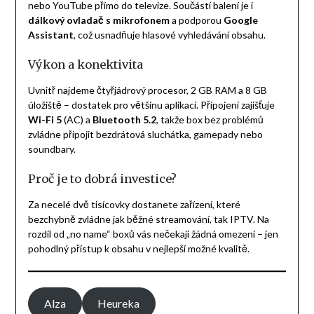
nebo YouTube přímo do televize. Součástí balení je i
dálkový ovladač s mikrofonem
a podporou
Google
Assistant
, což usnadňuje hlasové vyhledávání obsahu.
Výkon a konektivita
Uvnitř najdeme čtyřjádrový procesor, 2 GB RAM a 8 GB
úložiště – dostatek pro většinu aplikací. Připojení zajišťuje
Wi-Fi 5
(AC) a
Bluetooth 5.2
, takže box bez problémů
zvládne připojit bezdrátová sluchátka, gamepady nebo
soundbary.
Proč je to dobrá investice?
Za necelé dvě tisícovky dostanete zařízení, které
bezchybně zvládne jak běžné streamování, tak IPTV. Na
rozdíl od „no name“ boxů vás nečekají žádná omezení – jen
pohodlný přístup k obsahu v nejlepší možné kvalitě.
Alza
Heureka