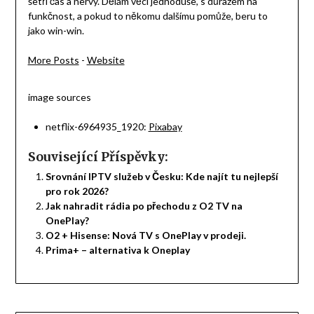
šetří čas a nervy. Dělám věci jednoduše, s důrazem na
funkčnost, a pokud to někomu dalšímu pomůže, beru to
jako win-win.
More Posts
-
Website
image sources
netflix-6964935_1920:
Pixabay
Související Příspěvky:
Srovnání IPTV služeb v Česku: Kde najít tu nejlepší
pro rok 2026?
Jak nahradit rádia po přechodu z O2 TV na
OnePlay?
O2 + Hisense: Nová TV s OnePlay v prodeji.
Prima+ – alternativa k Oneplay