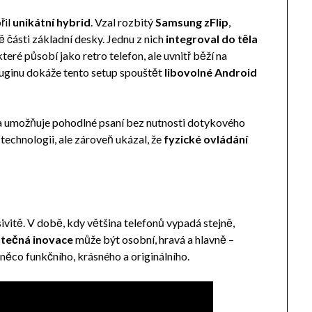
řil
unikátní hybrid
. Vzal rozbitý
Samsung zFlip
,
 části základní desky. Jednu z nich
integroval do těla
 které působí jako retro telefon, ale uvnitř běží na
luginu dokáže tento setup spouštět
libovolné Android
í a umožňuje pohodlné psaní bez nutnosti dotykového
 technologii, ale zároveň ukázal, že
fyzické ovládání
ivitě. V době, kdy většina telefonů vypadá stejně,
tečná inovace
může být osobní, hravá a hlavně –
něco funkčního, krásného a originálního.