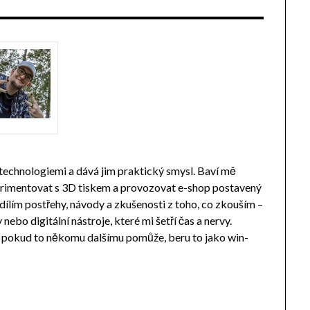
 technologiemi a dává jim praktický smysl. Baví mě
perimentovat s 3D tiskem a provozovat e-shop postavený
ílím postřehy, návody a zkušenosti z toho, co zkouším –
ebo digitální nástroje, které mi šetří čas a nervy.
a pokud to někomu dalšímu pomůže, beru to jako win-