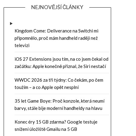
NEJNOVĚJŠÍ ČLÁNKY
Kingdom Come: Deliverance na Switchi mi
připomnělo, proč mám handheld raději než
televizi
iOS 27 Extensions jsou tím, na co jsem čekal od
začátku: Apple konečně přiznal, že Siri nestačí
WWDC 2026 za tři týdny: Co čekám, po čem
toužím – a co Apple opět nesplní
35 let Game Boye: Proč konzole, která neumí
barvy, stále bije moderní handheldy na hlavu
Konec éry 15 GB zdarma? Google testuje
snížení úložiště Gmailu na 5 GB