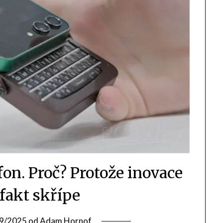
efon. Proč? Protože inovace
fakt skřípe
9/2025
od
Adam Hornof