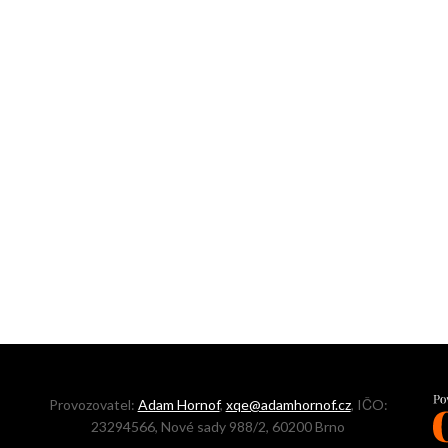
Provozovatel:
Adam Hornof
,
xqe@adamhornof.cz
, IČO:
23294566, Nové sady 988/2, 60200 Brno