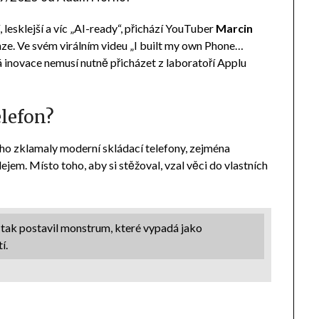
 lesklejší a víc „AI-ready“, přichází YouTuber
Marcin
enze. Ve svém virálním videu „I built my own Phone…
á inovace nemusí nutně přicházet z laboratoří Applu
elefon?
o ho zklamaly moderní skládací telefony, zejména
ejem. Místo toho, aby si stěžoval, vzal věci do vlastních
 A tak postavil monstrum, které vypadá jako
í.