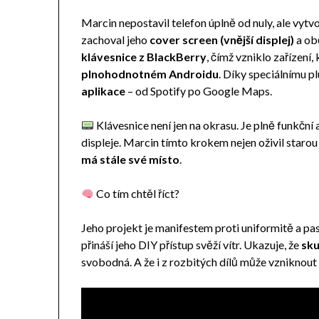
Marcin nepostavil telefon úplně od nuly, ale vytvo
zachoval jeho
cover screen (vnější displej)
a obě
klávesnice z BlackBerry
, čímž vzniklo zařízení,
plnohodnotném Androidu
. Díky speciálnímu p
aplikace
– od Spotify po Google Maps.
Klávesnice není jen na okrasu. Je plně funkčn
displeje. Marcin tímto krokem nejen oživil starou
má stále své místo
.
Co tím chtěl říct?
Jeho projekt je manifestem proti uniformitě a pas
přináší jeho DIY přístup svěží vítr. Ukazuje, že
sku
svobodná. A že i z rozbitých dílů může vzniknout 