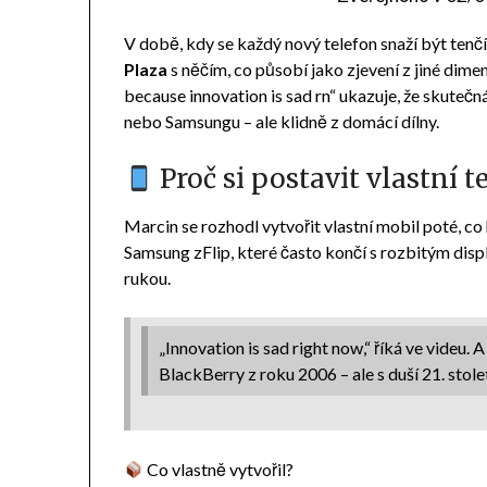
V době, kdy se každý nový telefon snaží být tenčí,
Plaza
s něčím, co působí jako zjevení z jiné dim
because innovation is sad rn“ ukazuje, že skutečn
nebo Samsungu – ale klidně z domácí dílny.
Proč si postavit vlastní t
Marcin se rozhodl vytvořit vlastní mobil poté, c
Samsung zFlip, které často končí s rozbitým displ
rukou.
„Innovation is sad right now,“ říká ve videu.
BlackBerry z roku 2006 – ale s duší 21. stolet
Co vlastně vytvořil?