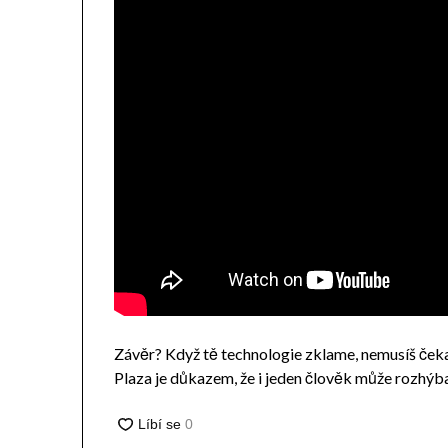
Závěr? Když tě technologie zklame, nemusíš čekat
Plaza je důkazem, že i jeden člověk může rozhýb