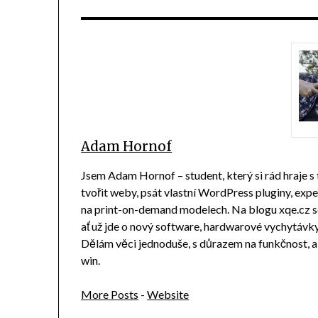
Adam Hornof
Jsem Adam Hornof – student, který si rád hraje s
tvořit weby, psát vlastní WordPress pluginy, ex
na print-on-demand modelech. Na blogu xqe.cz sd
ať už jde o nový software, hardwarové vychytávky n
Dělám věci jednoduše, s důrazem na funkčnost, 
win.
More Posts
-
Website