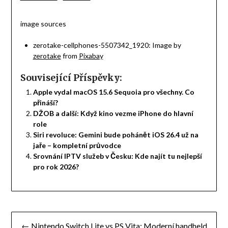
image sources
zerotake-cellphones-5507342_1920: Image by
zerotake
from
Pixabay
Související Příspěvky:
Apple vydal macOS 15.6 Sequoia pro všechny. Co
přináší?
DŽOB a další: Když kino vezme iPhone do hlavní
role
Siri revoluce: Gemini bude pohánět iOS 26.4 už na
jaře – kompletní průvodce
Srovnání IPTV služeb v Česku: Kde najít tu nejlepší
pro rok 2026?
Navigace
← Nintendo Switch Lite vs PS Vita: Moderní handheld