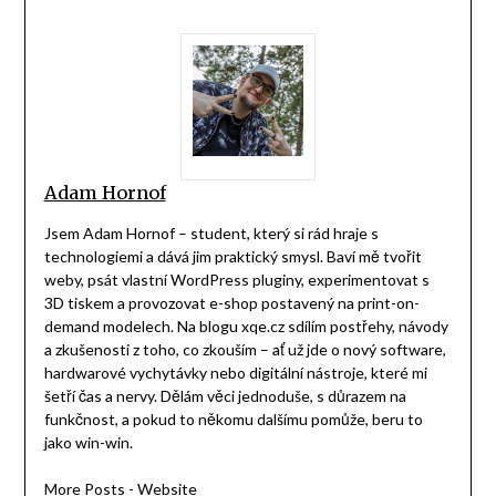
Adam Hornof
Jsem Adam Hornof – student, který si rád hraje s
technologiemi a dává jim praktický smysl. Baví mě tvořit
weby, psát vlastní WordPress pluginy, experimentovat s
3D tiskem a provozovat e-shop postavený na print-on-
demand modelech. Na blogu xqe.cz sdílím postřehy, návody
a zkušenosti z toho, co zkouším – ať už jde o nový software,
hardwarové vychytávky nebo digitální nástroje, které mi
šetří čas a nervy. Dělám věci jednoduše, s důrazem na
funkčnost, a pokud to někomu dalšímu pomůže, beru to
jako win-win.
More Posts
-
Website