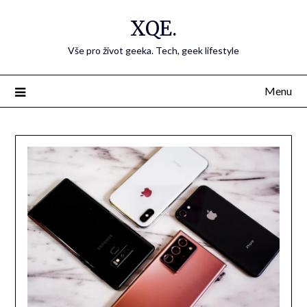
Přejdi
XQE.
na
obsah
Vše pro život geeka. Tech, geek lifestyle
Menu