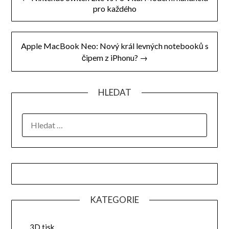
pro
pro každého
příspěvek
Apple MacBook Neo: Nový král levných notebooků s
čipem z iPhonu? →
HLEDAT
VYHLEDÁVÁNÍ
KATEGORIE
3D tisk