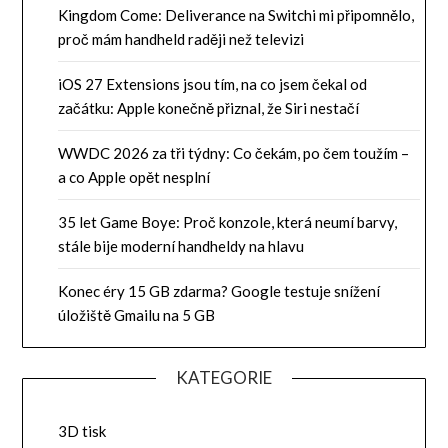
Kingdom Come: Deliverance na Switchi mi připomnělo,
proč mám handheld raději než televizi
iOS 27 Extensions jsou tím, na co jsem čekal od
začátku: Apple konečně přiznal, že Siri nestačí
WWDC 2026 za tři týdny: Co čekám, po čem toužím –
a co Apple opět nesplní
35 let Game Boye: Proč konzole, která neumí barvy,
stále bije moderní handheldy na hlavu
Konec éry 15 GB zdarma? Google testuje snížení
úložiště Gmailu na 5 GB
KATEGORIE
3D tisk