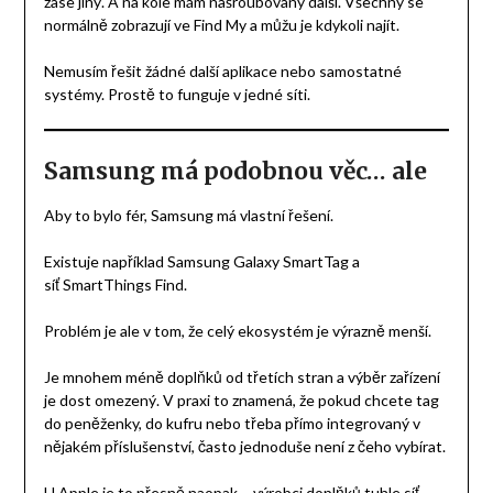
zase jiný. A na kole mám našroubovaný další. Všechny se
normálně zobrazují ve Find My a můžu je kdykoli najít.
Nemusím řešit žádné další aplikace nebo samostatné
systémy. Prostě to funguje v jedné síti.
Samsung má podobnou věc… ale
Aby to bylo fér, Samsung má vlastní řešení.
Existuje například Samsung Galaxy SmartTag a
síť SmartThings Find.
Problém je ale v tom, že celý ekosystém je výrazně menší.
Je mnohem méně doplňků od třetích stran a výběr zařízení
je dost omezený. V praxi to znamená, že pokud chcete tag
do peněženky, do kufru nebo třeba přímo integrovaný v
nějakém příslušenství, často jednoduše není z čeho vybírat.
U Apple je to přesně naopak – výrobci doplňků tuhle síť