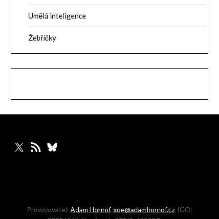
Umělá inteligence
Žebříčky
X
RSS zdroj
Bluesky
Provozovatel:
Adam Hornof
,
xqe@adamhornof.cz
, IČO: