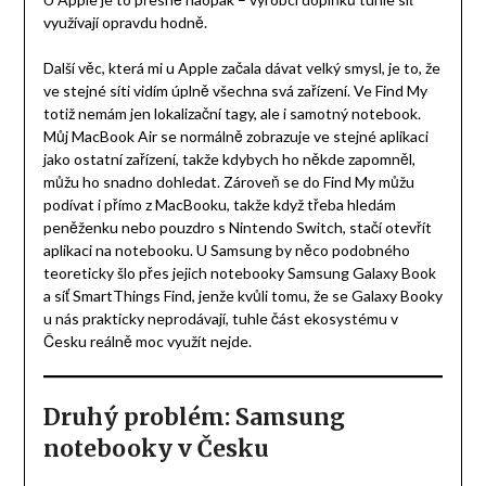
využívají opravdu hodně.
Další věc, která mi u Apple začala dávat velký smysl, je to, že
ve stejné síti vidím úplně všechna svá zařízení. Ve Find My
totiž nemám jen lokalizační tagy, ale i samotný notebook.
Můj MacBook Air se normálně zobrazuje ve stejné aplikaci
jako ostatní zařízení, takže kdybych ho někde zapomněl,
můžu ho snadno dohledat. Zároveň se do Find My můžu
podívat i přímo z MacBooku, takže když třeba hledám
peněženku nebo pouzdro s Nintendo Switch, stačí otevřít
aplikaci na notebooku. U Samsung by něco podobného
teoreticky šlo přes jejich notebooky Samsung Galaxy Book
a síť SmartThings Find, jenže kvůli tomu, že se Galaxy Booky
u nás prakticky neprodávají, tuhle část ekosystému v
Česku reálně moc využít nejde.
Druhý problém: Samsung
notebooky v Česku