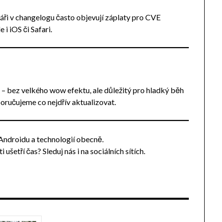
ojáři v changelogu často objevují záplaty pro CVE
 i iOS či Safari.
– bez velkého wow efektu, ale důležitý pro hladký běh
ručujeme co nejdřív aktualizovat.
, Androidu a technologií obecně.
ušetří čas? Sleduj nás i na sociálních sítích.