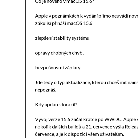
Co je nového v macOS 15.6?
Apple v poznámkách k vydání přímo neuvádí nové 
zákulisí přináší macOS 15.6:
zlepšení stability systému,
opravy drobných chyb,
bezpečnostní záplaty.
Jde tedy o typ aktualizace, kterou chceš mít nains
nepoznáš.
Kdy update dorazil?
Vývoj verze 15.6 začal krátce po WWDC. Apple vy
několik dalších buildů a 21. července vyšla Releas
července, a je k dispozici všem uživatelům.