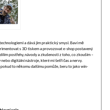
 technologiemi a dává jim praktický smysl. Baví mě
perimentovat s 3D tiskem a provozovat e-shop postavený
ílím postřehy, návody a zkušenosti z toho, co zkouším –
ebo digitální nástroje, které mi šetří čas a nervy.
a pokud to někomu dalšímu pomůže, beru to jako win-
hlavní role