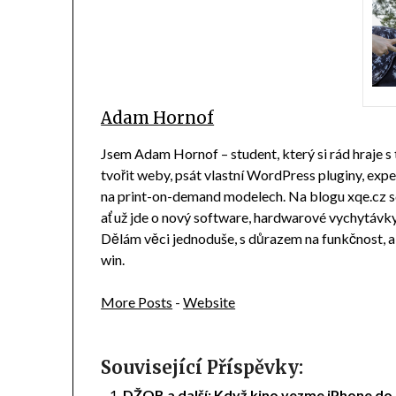
Adam Hornof
Jsem Adam Hornof – student, který si rád hraje s
tvořit weby, psát vlastní WordPress pluginy, ex
na print-on-demand modelech. Na blogu xqe.cz sd
ať už jde o nový software, hardwarové vychytávky n
Dělám věci jednoduše, s důrazem na funkčnost, 
win.
More Posts
-
Website
Související Příspěvky:
DŽOB a další: Když kino vezme iPhone do 