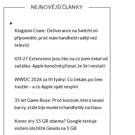
NEJNOVĚJŠÍ ČLÁNKY
Kingdom Come: Deliverance na Switchi mi
připomnělo, proč mám handheld raději než
televizi
iOS 27 Extensions jsou tím, na co jsem čekal od
začátku: Apple konečně přiznal, že Siri nestačí
WWDC 2026 za tři týdny: Co čekám, po čem
toužím – a co Apple opět nesplní
35 let Game Boye: Proč konzole, která neumí
barvy, stále bije moderní handheldy na hlavu
Konec éry 15 GB zdarma? Google testuje
snížení úložiště Gmailu na 5 GB