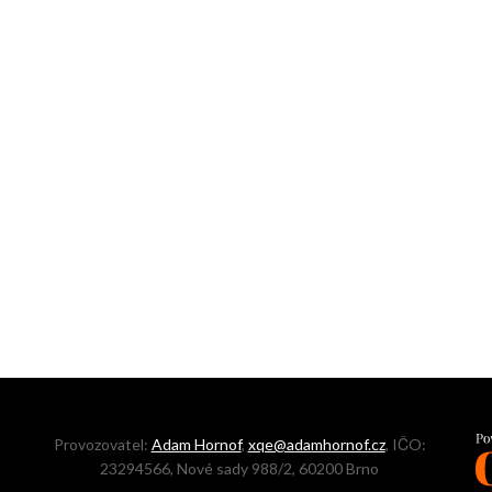
Provozovatel:
Adam Hornof
,
xqe@adamhornof.cz
, IČO:
23294566, Nové sady 988/2, 60200 Brno