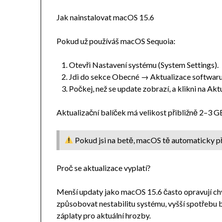
Jak nainstalovat macOS 15.6
Pokud už používáš macOS Sequoia:
Otevři Nastavení systému (System Settings).
Jdi do sekce Obecné → Aktualizace softwaru
Počkej, než se update zobrazí, a klikni na Akt
Aktualizační balíček má velikost přibližně 2–3 GB,
Pokud jsi na betě, macOS tě automaticky pře
Proč se aktualizace vyplatí?
Menší updaty jako macOS 15.6 často opravují chyb
způsobovat nestabilitu systému, vyšší spotřebu 
záplaty pro aktuální hrozby.