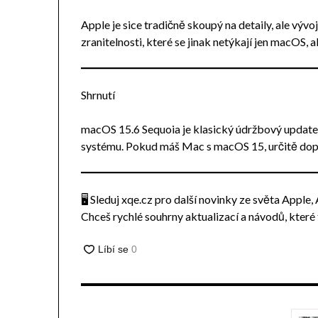
Apple je sice tradičně skoupý na detaily, ale výv
zranitelnosti, které se jinak netýkají jen macOS, ale
Shrnutí
macOS 15.6 Sequoia je klasický údržbový update 
systému. Pokud máš Mac s macOS 15, určitě dopo
🖥 Sleduj xqe.cz pro další novinky ze světa Apple
Chceš rychlé souhrny aktualizací a návodů, které ti 