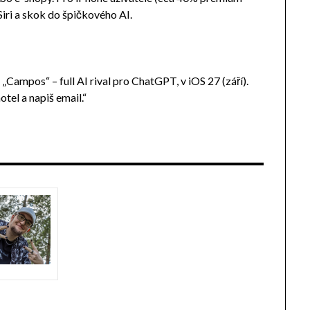
Siri a skok do špičkového AI.
Campos“ – full AI rival pro ChatGPT, v iOS 27 (září).
otel a napiš email.“