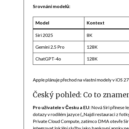
Srovnání modelů:
Model
Kontext
Siri 2025
8K
Gemini 2.5 Pro
128K
ChatGPT-4o
128K
Apple plánuje přechod na vlastní modely v iOS 27
Český pohled: Co to znamen
Pro uživatele v Česku a EU
: Nová Siri přinese 
dotazy v rodilém jazyce („Najdi restauraci z fotk
Private Cloud Compute, zatímco DMA otevře Siri 
integrovat lokální služby jako bankovní appky n