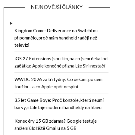
NEJNOVĚJŠÍ ČLÁNKY
Kingdom Come: Deliverance na Switchi mi
připomnělo, proč mám handheld raději než
televizi
iOS 27 Extensions jsou tím, na co jsem čekal od
začátku: Apple konečně přiznal, že Siri nestačí
WWDC 2026 za tři týdny: Co čekám, po čem
toužím – a co Apple opět nesplní
35 let Game Boye: Proč konzole, která neumí
barvy, stále bije moderní handheldy na hlavu
Konec éry 15 GB zdarma? Google testuje
snížení úložiště Gmailu na 5 GB