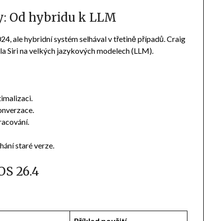
y: Od hybridu k LLM
 ale hybridní systém selhával v třetině případů. Craig
ala Siri na velkých jazykových modelech (LLM).
imalizaci.
onverzace.
racování.
hání staré verze.
OS 26.4
Příklad použití