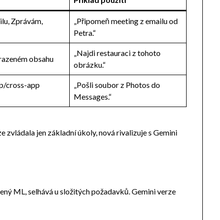
ilu, Zprávám,
„Připomeň meeting z emailu od
Petra.“
„Najdi restauraci z tohoto
razeném obsahu
obrázku.“
pp/cross-app
„Pošli soubor z Photos do
Messages.“
e zvládala jen základní úkoly, nová rivalizuje s Gemini
zený ML, selhává u složitých požadavků. Gemini verze