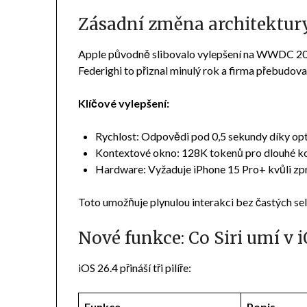
Zásadní změna architektur
Apple původně slibovalo vylepšení na WWDC 2024,
Federighi to přiznal minulý rok a firma přebudov
Klíčové vylepšení:
Rychlost: Odpovědi pod 0,5 sekundy díky opt
Kontextové okno: 128K tokenů pro dlouhé k
Hardware: Vyžaduje iPhone 15 Pro+ kvůli zp
Toto umožňuje plynulou interakci bez častých sel
Nové funkce: Co Siri umí v i
iOS 26.4 přináší tři pilíře:
Funkce
Popis