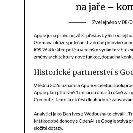
na jaře – ko
Zveřejněno v
08/0
Apple je na prahu největší přestavby Siri od je
Gurmana ukáže společnost v druhé polovině únor
iOS 26.4 krátce poté a veřejným vydáním v březn
změny architektury, nové funkce, dopad na konku
Historické partnerství s Go
V lednu 2026 oznámila Apple víceletou spolupráci
Apple platí přibližně 1 miliardu dolarů ročně za 
Compute. Tento krok řeší dlouhodobé zaostávání
Analytici jako Dan Ives z Wedbushu to chválí: „Tr
krátkodobé dohody s OpenAI se Google stává p
složité dotazy.