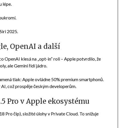
u lépe.
oukromí.
Siri 2025.
e, OpenAI a další
o OpenAI klesá na „opt-in“ roli – Apple potvrdilo, že
y, ale Gemini řídí jádro.
znamená tlak: Apple ovládne 50% premium smartphonů.
ty AI, což prospěje českým developerům.
2.5 Pro v Apple ekosystému
 Pro čip), složité úlohy v Private Cloud. To snižuje