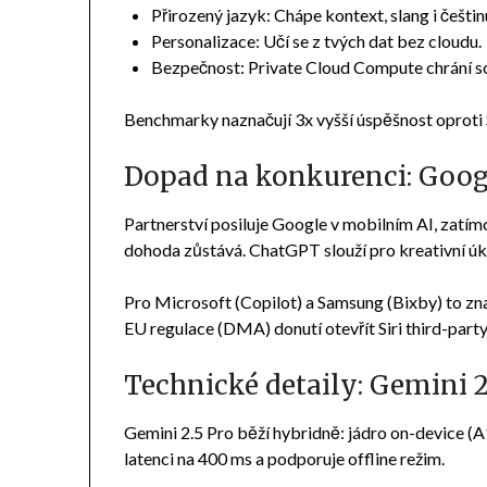
Přirozený jazyk: Chápe kontext, slang i češtin
Personalizace: Učí se z tvých dat bez cloudu.
Bezpečnost: Private Cloud Compute chrání s
Benchmarky naznačují 3x vyšší úspěšnost oproti 
Dopad na konkurenci: Googl
Partnerství posiluje Google v mobilním AI, zatímc
dohoda zůstává. ChatGPT slouží pro kreativní úkol
Pro Microsoft (Copilot) a Samsung (Bixby) to 
EU regulace (DMA) donutí otevřít Siri third-par
Technické detaily: Gemini 
Gemini 2.5 Pro běží hybridně: jádro on-device (A18
latenci na 400 ms a podporuje offline režim.