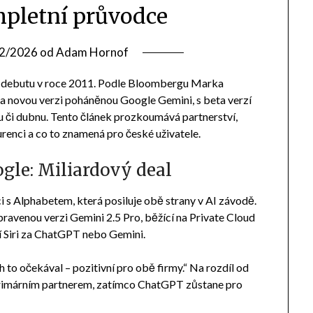
mpletní průvodce
2/2026
od
Adam Hornof
jího debutu v roce 2011. Podle Bloombergu Marka
a novou verzi poháněnou Google Gemini, s beta verzí
u či dubnu. Tento článek prozkoumává partnerství,
renci a co to znamená pro české uživatele.
ogle: Miliardový deal
 s Alphabetem, která posiluje obě strany v AI závodě.
upravenou verzi Gemini 2.5 Pro, běžící na Private Cloud
 Siri za ChatGPT nebo Gemini.
h to očekával – pozitivní pro obě firmy.“ Na rozdíl od
rimárním partnerem, zatímco ChatGPT zůstane pro