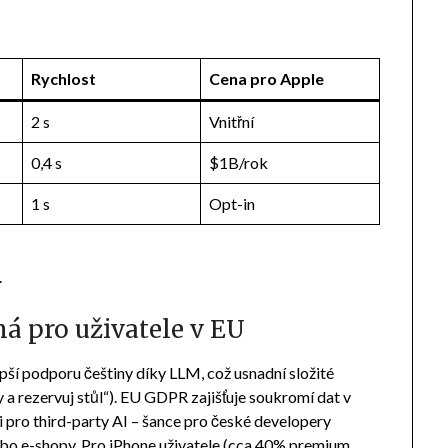
Rychlost
Cena pro Apple
2 s
Vnitřní
0,4 s
$1B/rok
1 s
Opt-in
.
á pro uživatele v EU
lepší podporu češtiny díky LLM, což usnadní složité
y a rezervuj stůl“). EU GDPR zajišťuje soukromí dat v
pro third-party AI – šance pro české developery
ebo e-shopy. Pro iPhone uživatele (cca 40% premium