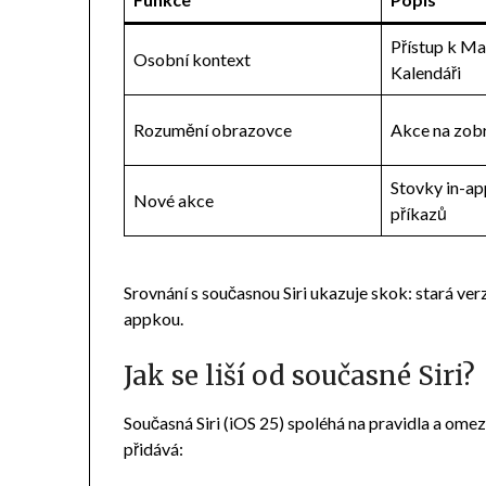
Přístup k Ma
Osobní kontext
Kalendáři
Rozumění obrazovce
Akce na zob
Stovky in-a
Nové akce
příkazů
Srovnání s současnou Siri ukazuje skok: stará verz
appkou.
Jak se liší od současné Siri?
Současná Siri (iOS 25) spoléhá na pravidla a ome
přidává: