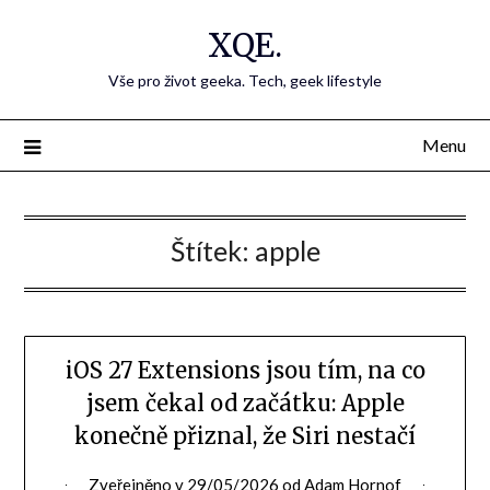
Přejdi
XQE.
na
obsah
Vše pro život geeka. Tech, geek lifestyle
Menu
Štítek:
apple
iOS 27 Extensions jsou tím, na co
jsem čekal od začátku: Apple
konečně přiznal, že Siri nestačí
Zveřejněno v
29/05/2026
od
Adam Hornof