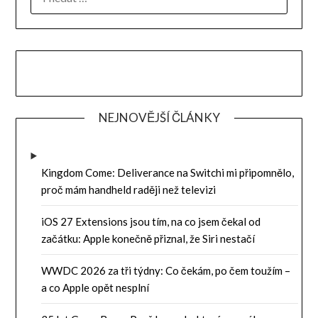
NEJNOVĚJŠÍ ČLÁNKY
Kingdom Come: Deliverance na Switchi mi připomnělo,
proč mám handheld raději než televizi
iOS 27 Extensions jsou tím, na co jsem čekal od
začátku: Apple konečně přiznal, že Siri nestačí
WWDC 2026 za tři týdny: Co čekám, po čem toužím –
a co Apple opět nesplní