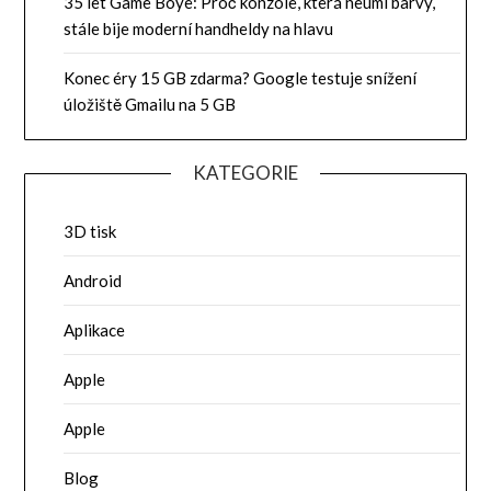
35 let Game Boye: Proč konzole, která neumí barvy,
stále bije moderní handheldy na hlavu
Konec éry 15 GB zdarma? Google testuje snížení
úložiště Gmailu na 5 GB
KATEGORIE
3D tisk
Android
Aplikace
Apple
Apple
Blog