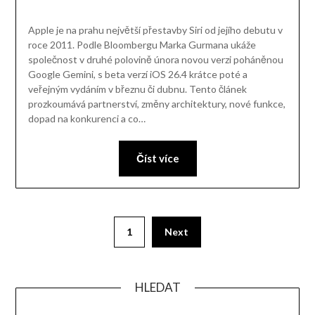
Apple je na prahu největší přestavby Siri od jejího debutu v
roce 2011. Podle Bloombergu Marka Gurmana ukáže
společnost v druhé polovině února novou verzi poháněnou
Google Gemini, s beta verzí iOS 26.4 krátce poté a
veřejným vydáním v březnu či dubnu. Tento článek
prozkoumává partnerství, změny architektury, nové funkce,
dopad na konkurenci a co…
Číst více
1
Next
HLEDAT