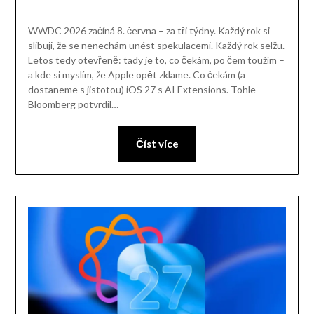
WWDC 2026 začíná 8. června – za tři týdny. Každý rok si
slibuji, že se nenechám unést spekulacemi. Každý rok selžu.
Letos tedy otevřeně: tady je to, co čekám, po čem toužím –
a kde si myslím, že Apple opět zklame. Co čekám (a
dostaneme s jistotou) iOS 27 s AI Extensions. Tohle
Bloomberg potvrdil…
Číst více