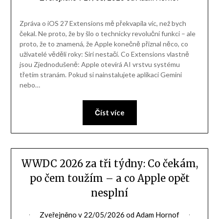
Zpráva o iOS 27 Extensions mě překvapila víc, než bych
čekal. Ne proto, že by šlo o technicky revoluční funkci – ale
proto, že to znamená, že Apple konečně přiznal něco, co
uživatelé věděli roky: Siri nestačí. Co Extensions vlastně
jsou Zjednodušeně: Apple otevírá AI vrstvu systému
třetím stranám. Pokud si nainstalujete aplikaci Gemini
nebo…
Číst více
WWDC 2026 za tři týdny: Co čekám,
po čem toužím – a co Apple opět
nesplní
Zveřejněno v
22/05/2026
od
Adam Hornof