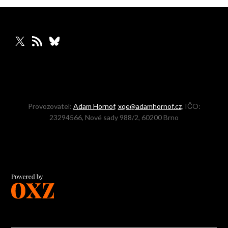
X
RSS zdroj
Bluesky
Provozovatel:
Adam Hornof
,
xqe@adamhornof.cz
, IČO:
23294566, Nové sady 988/2, 60200 Brno