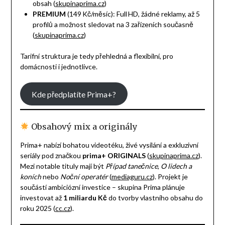
obsah (
skupinaprima.cz
)
PREMIUM
(149 Kč/měsíc): Full HD, žádné reklamy, až 5
profilů a možnost sledovat na 3 zařízeních současně
(
skupinaprima.cz
)
Tarifní struktura je tedy přehledná a flexibilní, pro
domácnosti i jednotlivce.
Kde předplatíte Prima+?
Obsahový mix a originály
Prima+ nabízí bohatou videotéku, živé vysílání a exkluzivní
seriály pod značkou
prima+ ORIGINALS
(
skupinaprima.cz
).
Mezi notable tituly mají být
Případ tanečnice
,
O lidech a
koních
nebo
Noční operatér
(
mediaguru.cz
). Projekt je
součástí ambiciózní investice – skupina Prima plánuje
investovat až
1 miliardu Kč
do tvorby vlastního obsahu do
roku 2025 (
cc.cz
).