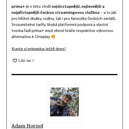
prima+
je v této chvíli
nejdostupnější, nejlevnější a
nejpřístupnější českou streamingovou službou
– a to jak
pro běžné diváky, rodiny, tak i pro fanoušky českých seriálů.
Srozumitelné tarify, široká platformní podpora a vlastní
tvorba řadí prima+ mezi vlivné hráče respektive výbornou
alternativu k Oneplay
Kupte si primaplus ještě dnes!
Adam Hornof