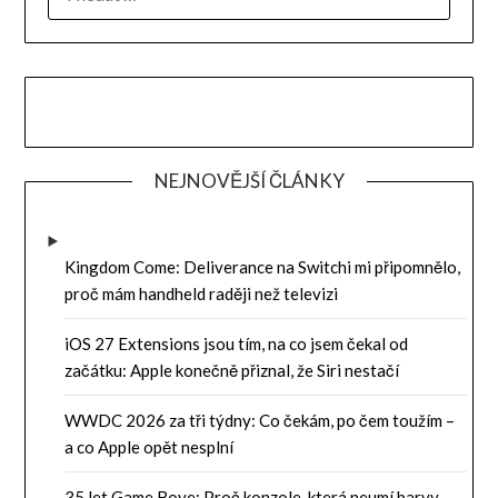
NEJNOVĚJŠÍ ČLÁNKY
Kingdom Come: Deliverance na Switchi mi připomnělo,
proč mám handheld raději než televizi
iOS 27 Extensions jsou tím, na co jsem čekal od
začátku: Apple konečně přiznal, že Siri nestačí
WWDC 2026 za tři týdny: Co čekám, po čem toužím –
a co Apple opět nesplní
35 let Game Boye: Proč konzole, která neumí barvy,