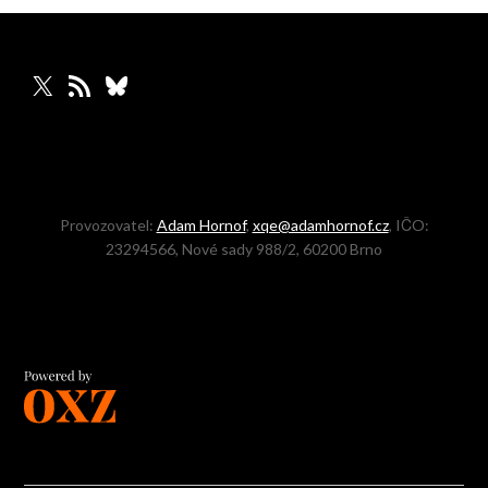
X
RSS zdroj
Bluesky
Provozovatel:
Adam Hornof
,
xqe@adamhornof.cz
, IČO:
23294566, Nové sady 988/2, 60200 Brno