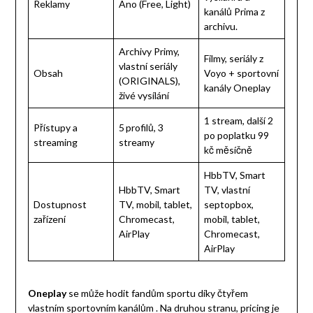
Reklamy
Ano (Free, Light)
kanálů Prima z
archivu.
Archivy Primy,
Filmy, seriály z
vlastní seriály
Obsah
Voyo + sportovní
(ORIGINALS),
kanály Oneplay
živé vysílání
1 stream, další 2
Přístupy a
5 profilů, 3
po poplatku 99
streaming
streamy
kč měsíčně
HbbTV, Smart
HbbTV, Smart
TV, vlastní
Dostupnost
TV, mobil, tablet,
septopbox,
zařízení
Chromecast,
mobil, tablet,
AirPlay
Chromecast,
AirPlay
Oneplay
se může hodit fandům sportu díky čtyřem
vlastním sportovním kanálům . Na druhou stranu, pricing je