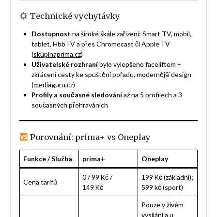
Technické vychytávky
Dostupnost
na široké škále zařízení: Smart TV, mobil,
tablet, HbbTV a přes Chromecast či Apple TV
(
skupinaprima.cz
)
Uživatelské rozhraní
bylo vylepšeno faceliftem –
zkrácení cesty ke spuštění pořadu, modernější design
(
mediaguru.cz
)
Profily a současné sledování
až na 5 profilech a 3
současných přehráváních
Porovnání: prima+ vs Oneplay
Funkce / Služba
prima+
Oneplay
0 / 99 Kč /
199 Kč (základní);
Cena tarifů
149 Kč
599 kč (sport)
Pouze v živém
vysílání a u