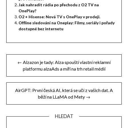
Jak nahradit rádia po přechodu z O2 TV na
OnePlay?
O2 + Hisense: Nová TV s OnePlay v prodeji.
Offline sledování na Oneplay: Filmy, seriály i pořady
dostupné bez internetu
Navigace
← Alzazon je tady: Alza spouští vlastní reklamní
pro
platformu alzaAds a míří na trh retail médií
příspěvek
AirGPT: První česká AI, která se učí z vašich dat. A
běží na LLaMA od Mety →
HLEDAT