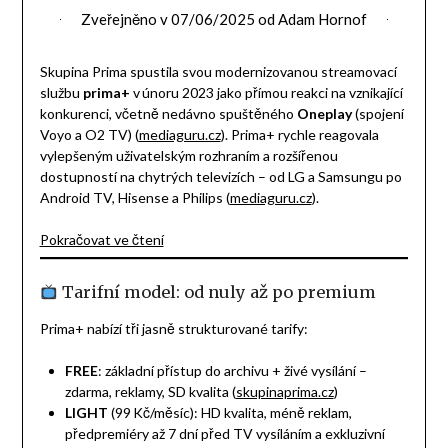
Zveřejněno v
07/06/2025
od
Adam Hornof
Skupina Prima spustila svou modernizovanou streamovací
službu
prima+
v únoru 2023 jako přímou reakci na vznikající
konkurenci, včetně nedávno spuštěného
Oneplay
(spojení
Voyo a O2 TV) (
mediaguru.cz
). Prima+ rychle reagovala
vylepšeným uživatelským rozhraním a rozšířenou
dostupností na chytrých televizích – od LG a Samsungu po
Android TV, Hisense a Philips (
mediaguru.cz
).
:
Pokračovat ve čtení
Prima+
–
Tarifní model: od nuly až po premium
alternativa
k
Prima+ nabízí tři jasně strukturované tarify:
Oneplay
FREE
: základní přístup do archivu + živé vysílání –
zdarma, reklamy, SD kvalita (
skupinaprima.cz
)
LIGHT
(99 Kč/měsíc): HD kvalita, méně reklam,
předpremiéry až 7 dní před TV vysíláním a exkluzivní