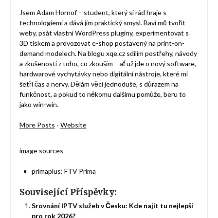
Jsem Adam Hornof – student, který si rád hraje s
technologiemi a dává jim praktický smysl. Baví mě tvořit
weby, psát vlastní WordPress pluginy, experimentovat s
3D tiskem a provozovat e-shop postavený na print-on-
demand modelech. Na blogu xqe.cz sdílím postřehy, návody
a zkušenosti z toho, co zkouším – ať už jde o nový software,
hardwarové vychytávky nebo digitální nástroje, které mi
šetří čas a nervy. Dělám věci jednoduše, s důrazem na
funkčnost, a pokud to někomu dalšímu pomůže, beru to
jako win-win.
More Posts
-
Website
image sources
primaplus: FTV Prima
Související Příspěvky:
Srovnání IPTV služeb v Česku: Kde najít tu nejlepší
pro rok 2026?