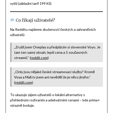
vyšší (základní tarif 199 Kč)
Co říkají uživatelé?
Na Redditu najdeme zkušenosti českých a zahraničních
uživatelů:
„Zrušil jsem Oneplay a předplácím si slovenské Voyo. Je
tam ten samý obsah, lepší cena a 5 současných
streamů.“ (
reddit.com
)
„Only jsou nějaké české streamovací služby? Kromě
Voya a Mall.tv jsem ani nevěděl že je něco jinýho.“
(
reddit.com
)
To ukazuje zájem uživatelů o lokální alternativy s
přehledným rozhraním a adekvátními cenami – kde prima+
výrazně boduje.