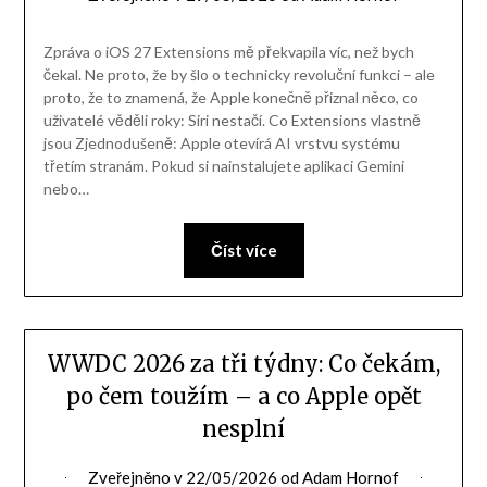
Zpráva o iOS 27 Extensions mě překvapila víc, než bych
čekal. Ne proto, že by šlo o technicky revoluční funkci – ale
proto, že to znamená, že Apple konečně přiznal něco, co
uživatelé věděli roky: Siri nestačí. Co Extensions vlastně
jsou Zjednodušeně: Apple otevírá AI vrstvu systému
třetím stranám. Pokud si nainstalujete aplikaci Gemini
nebo…
Číst více
WWDC 2026 za tři týdny: Co čekám,
po čem toužím – a co Apple opět
nesplní
Zveřejněno v
22/05/2026
od
Adam Hornof