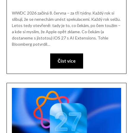
WWDC 2026 začíná 8. června – za tři týdny. Každý rok si
slibuji, že se nenechám unést spekulacemi. Každý rok selžu.
Letos tedy otevřeně: tady je to, co čekám, po čem toužím –
a kde si myslím, že Apple opět zklame. Co čekám (a
dostaneme s jistotou) iOS 27 s AI Extensions. Tohle
Bloomberg potvrdil…
Číst více