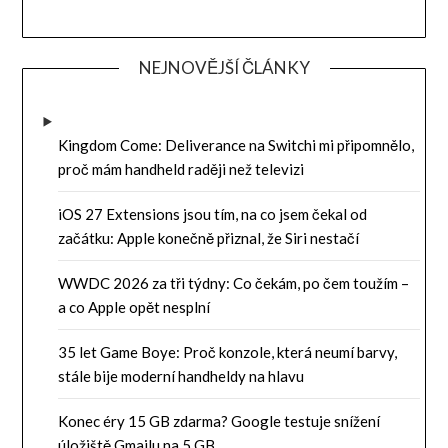
NEJNOVĚJŠÍ ČLÁNKY
Kingdom Come: Deliverance na Switchi mi připomnělo,
proč mám handheld raději než televizi
iOS 27 Extensions jsou tím, na co jsem čekal od
začátku: Apple konečně přiznal, že Siri nestačí
WWDC 2026 za tři týdny: Co čekám, po čem toužím –
a co Apple opět nesplní
35 let Game Boye: Proč konzole, která neumí barvy,
stále bije moderní handheldy na hlavu
Konec éry 15 GB zdarma? Google testuje snížení
úložiště Gmailu na 5 GB