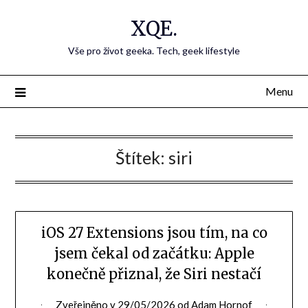
Přejdi
XQE.
na
obsah
Vše pro život geeka. Tech, geek lifestyle
Menu
Štítek:
siri
iOS 27 Extensions jsou tím, na co
jsem čekal od začátku: Apple
konečně přiznal, že Siri nestačí
Zveřejněno v
29/05/2026
od
Adam Hornof