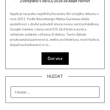
Zveřejněno v
08/02/2026
od
Adam Hornof
Apple je na prahu největší přestavby Siri od jejího debutu v
roce 2011. Podle Bloombergu Marka Gurmana ukáže
společnost v druhé polovině února novou verzi poháněnou
Google Gemini, s beta verzí iOS 26.4 krátce poté a
veřejným vydáním v březnu či dubnu. Tento článek
prozkoumává partnerství, změny architektury, nové funkce,
dopad na konkurenci a co…
Číst více
HLEDAT
VYHLEDÁVÁNÍ