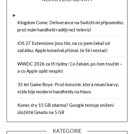
Kingdom Come: Deliverance na Switchi mi připomnělo,
proč mám handheld raději než televizi
iOS 27 Extensions jsou tím, na co jsem čekal od
začátku: Apple konečně přiznal, že Siri nestačí
WWDC 2026 za tři týdny: Co čekám, po čem toužím –
a co Apple opět nesplní
35 let Game Boye: Proč konzole, která neumí barvy,
stále bije moderní handheldy na hlavu
Konec éry 15 GB zdarma? Google testuje snížení
úložiště Gmailu na 5 GB
KATEGORIE