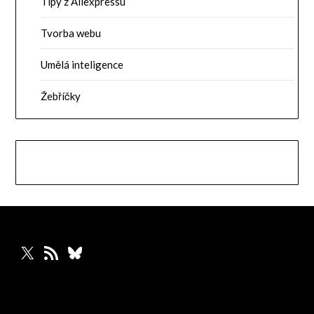
Tipy z Aliexpressu
Tvorba webu
Umělá inteligence
Žebříčky
X
RSS zdroj
Bluesky