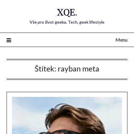
Přejdi
XQE.
na
obsah
Vše pro život geeka. Tech, geek lifestyle
Menu
Štítek:
rayban meta