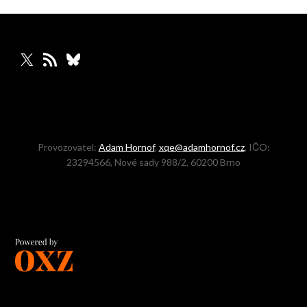
X
RSS zdroj
Bluesky
Provozovatel:
Adam Hornof
,
xqe@adamhornof.cz
, IČO:
23294566, Nové sady 988/2, 60200 Brno