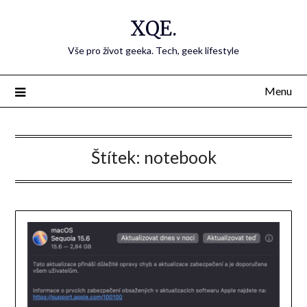
Přejdi
XQE.
na
obsah
Vše pro život geeka. Tech, geek lifestyle
Menu
Štítek:
notebook