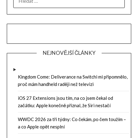
NEJNOVĚJŠÍ ČLÁNKY
Kingdom Come: Deliverance na Switchi mi připomnělo,
proč mám handheld raději než televizi
iOS 27 Extensions jsou tím, na co jsem čekal od
začátku: Apple konečně přiznal, že Siri nestačí
WWDC 2026 za tři týdny: Co čekám, po čem toužím –
a co Apple opět nesplní