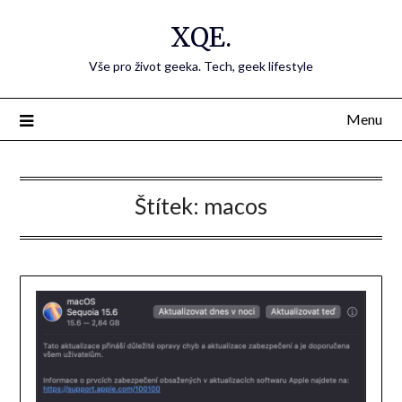
Přejdi
XQE.
na
obsah
Vše pro život geeka. Tech, geek lifestyle
Menu
Štítek:
macos