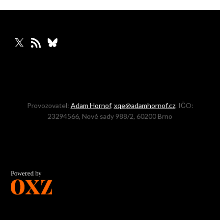
X
RSS zdroj
Bluesky
Provozovatel:
Adam Hornof
,
xqe@adamhornof.cz
, IČO:
23294566, Nové sady 988/2, 60200 Brno