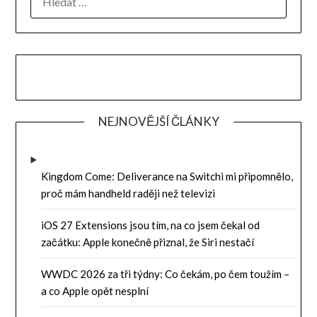
NEJNOVĚJŠÍ ČLÁNKY
Kingdom Come: Deliverance na Switchi mi připomnělo,
proč mám handheld raději než televizi
iOS 27 Extensions jsou tím, na co jsem čekal od
začátku: Apple konečně přiznal, že Siri nestačí
WWDC 2026 za tři týdny: Co čekám, po čem toužím –
a co Apple opět nesplní