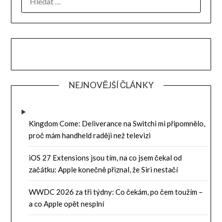
NEJNOVĚJŠÍ ČLÁNKY
Kingdom Come: Deliverance na Switchi mi připomnělo,
proč mám handheld raději než televizi
iOS 27 Extensions jsou tím, na co jsem čekal od
začátku: Apple konečně přiznal, že Siri nestačí
WWDC 2026 za tři týdny: Co čekám, po čem toužím –
a co Apple opět nesplní