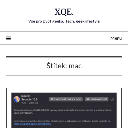
Přejdi
XQE.
na
obsah
Vše pro život geeka. Tech, geek lifestyle
Menu
Štítek:
mac