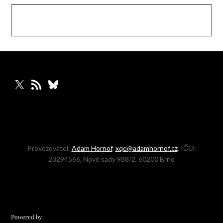
X
RSS zdroj
Bluesky
Provozovatel:
Adam Hornof
,
xqe@adamhornof.cz
, IČO:
23294566, Nové sady 988/2, 60200 Brno