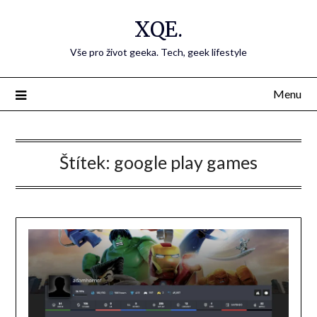
Přejdi
XQE.
na
obsah
Vše pro život geeka. Tech, geek lifestyle
Menu
Štítek:
google play games