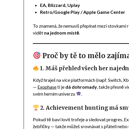
EA, Blizzard, Uplay
Retro/Google Play / Apple Game Center
To znamená, že nemusíš přepínat mezi stovkami 
vidět
na jednom místě
.
Proč by tě to mělo zajím
1. Máš přehled všech
her najed
Když hraješ na více platformách (např. Switch, Xb
—
Exophase
ti je
dá dohromady
, takže přesně v
svém herním univerzu
.
2. Achievement hunting má sm
Pokud tě baví lovit trofeje a sledovat progres, E
žebříčky — takže můžeš srovnávat s přáteli nebo