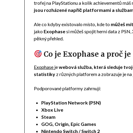
trofej na PlayStationu a kolik achievementů máš
jsou rozházené napříč platformami a službam
Ale co kdyby existovalo místo, kde to
můžeš mí
jako
Exophase
si můžeš spojit herní data z PSN, 
pěkný přehled.
Co je Exophase a proč je
Exophase
je
webová služba, která sleduje tvo
statistiky
z různých platforem a zobrazuje je na
Podporované platformy zahrnují:
PlayStation Network (PSN)
Xbox Live
Steam
GOG, Origin, Epic Games
Nintendo Switch / Switch 2