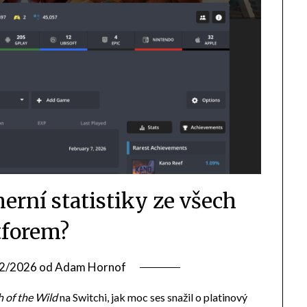
 herní statistiky ze všech
tforem?
2/2026
od
Adam Hornof
h of the Wild
na Switchi, jak moc ses snažil o platinový