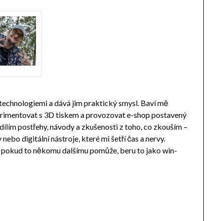
 technologiemi a dává jim praktický smysl. Baví mě
perimentovat s 3D tiskem a provozovat e-shop postavený
ílím postřehy, návody a zkušenosti z toho, co zkouším –
ebo digitální nástroje, které mi šetří čas a nervy.
a pokud to někomu dalšímu pomůže, beru to jako win-