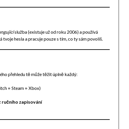
ungující
služba (existuje už od roku 2006) a používá
á tvoje hesla a pracuje pouze s tím, co ty sám povolíš.
vého přehledu tě může těžit úplně každý:
itch + Steam + Xbox)
z ručního zapisování