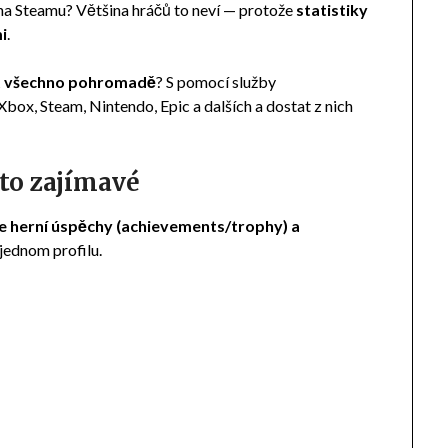
 na Steamu? Většina hráčů to neví — protože
statistiky
i
.
t všechno pohromadě
? S pomocí služby
Xbox, Steam, Nintendo, Epic a dalších a dostat z nich
 to zajímavé
je herní úspěchy (achievements/trophy) a
 jednom profilu.