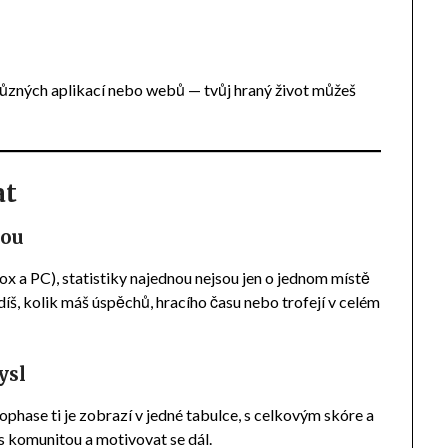
různých aplikací nebo webů — tvůj hraný život můžeš
at
nou
ox a PC), statistiky najednou nejsou jen o jednom místě
idíš, kolik máš úspěchů, hracího času nebo trofejí v celém
ysl
xophase ti je zobrazí v jedné tabulce, s celkovým skóre a
 s komunitou a motivovat se dál.