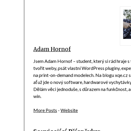
Adam Hornof
Jsem Adam Hornof – student, který si rád hraje s
tvořit weby, psát vlastní WordPress pluginy, ex
na print-on-demand modelech. Na blogu xqe.cz sd
ať už jde o nový software, hardwarové vychytávky n
Dělám věci jednoduše, s důrazem na funkčnost, 
win.
More Posts
-
Website