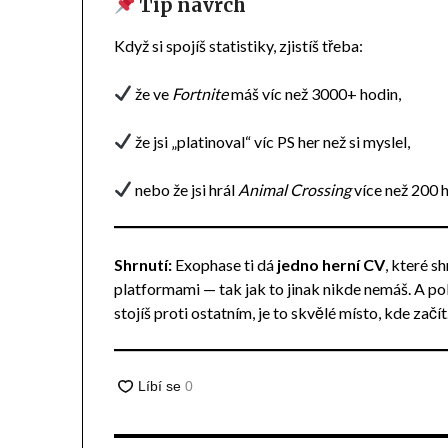
Tip navrch
Když si spojíš statistiky, zjistíš třeba:
že ve
Fortnite
máš víc než 3000+ hodin,
že jsi „platinoval“ víc PS her než si myslel,
nebo že jsi hrál
Animal Crossing
více než 200 
Shrnutí:
Exophase ti dá
jedno herní CV
, které s
platformami — tak jak to jinak nikde nemáš. A poku
stojíš proti ostatním, je to skvělé místo, kde začít