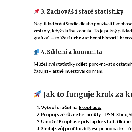
3. Zachováš i staré statistiky
Například hráči Stadie dlouho používali Exophase
zmizely
, když služba končila. To je pěkný příkla
grafika“ — může ti
uchovat herní historii, ktero
4. Sdílení a komunita
Můžeš své statistiky sdílet, porovnávat s ostatními
času jsi vlastně investoval do hraní.
Jak to funguje krok za 
Vytvoř si účet na
Exophase.
Propoj své různé herní účty
– PSN, Xbox, S
Umožni Exophase přístup ke statistikám
(
Sleduj svůj profil:
uvidíš vše pohromadě — úsp