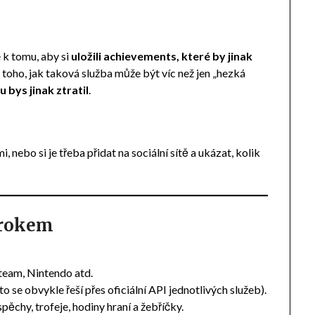
 k tomu, aby si
uložili achievements, které by jinak
d toho, jak taková služba může být víc než jen „hezká
u bys jinak ztratil
.
, nebo si je třeba přidat na sociální sítě a ukázat, kolik
krokem
team, Nintendo atd.
to se obvykle řeší přes oficiální API jednotlivých služeb).
ěchy, trofeje, hodiny hraní a žebříčky.