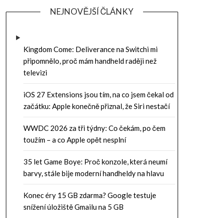
NEJNOVĚJŠÍ ČLÁNKY
Kingdom Come: Deliverance na Switchi mi
připomnělo, proč mám handheld raději než
televizi
iOS 27 Extensions jsou tím, na co jsem čekal od
začátku: Apple konečně přiznal, že Siri nestačí
WWDC 2026 za tři týdny: Co čekám, po čem
toužím – a co Apple opět nesplní
35 let Game Boye: Proč konzole, která neumí
barvy, stále bije moderní handheldy na hlavu
Konec éry 15 GB zdarma? Google testuje
snížení úložiště Gmailu na 5 GB