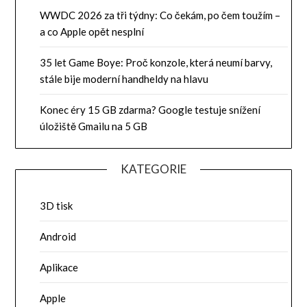
WWDC 2026 za tři týdny: Co čekám, po čem toužím –
a co Apple opět nesplní
35 let Game Boye: Proč konzole, která neumí barvy,
stále bije moderní handheldy na hlavu
Konec éry 15 GB zdarma? Google testuje snížení
úložiště Gmailu na 5 GB
KATEGORIE
3D tisk
Android
Aplikace
Apple