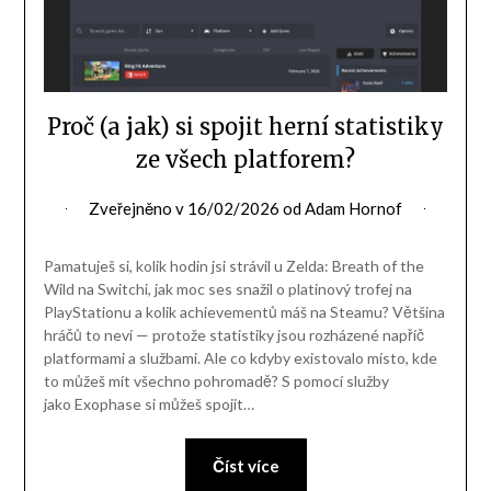
Proč (a jak) si spojit herní statistiky
ze všech platforem?
Zveřejněno v
16/02/2026
od
Adam Hornof
Pamatuješ si, kolik hodin jsi strávil u Zelda: Breath of the
Wild na Switchi, jak moc ses snažil o platinový trofej na
PlayStationu a kolik achievementů máš na Steamu? Většina
hráčů to neví — protože statistiky jsou rozházené napříč
platformami a službami. Ale co kdyby existovalo místo, kde
to můžeš mít všechno pohromadě? S pomocí služby
jako Exophase si můžeš spojit…
Číst více