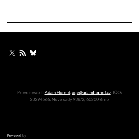
X
RSS zdroj
Bluesky
Provozovatel:
Adam Hornof
,
xqe@adamhornof.cz
, IČO:
23294566, Nové sady 988/2, 60200 Brno