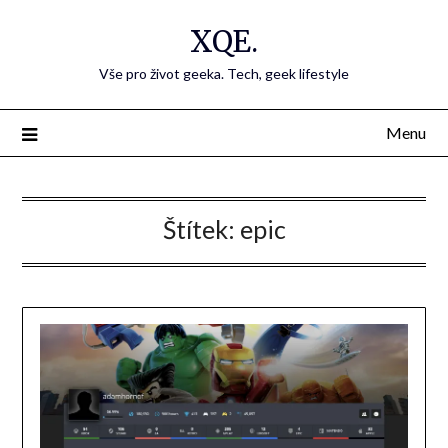
Přejdi
XQE.
na
obsah
Vše pro život geeka. Tech, geek lifestyle
Menu
Štítek:
epic