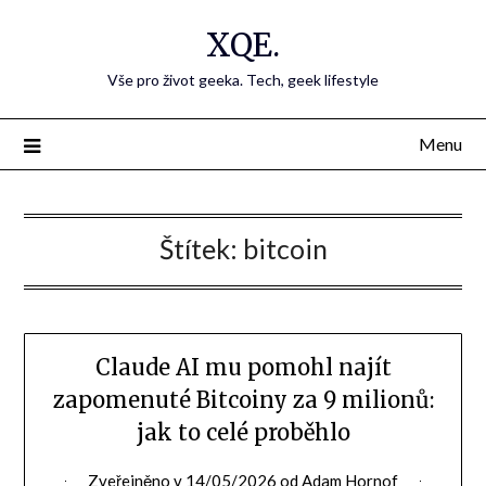
Přejdi
XQE.
na
obsah
Vše pro život geeka. Tech, geek lifestyle
Menu
Štítek:
bitcoin
Claude AI mu pomohl najít
zapomenuté Bitcoiny za 9 milionů:
jak to celé proběhlo
Zveřejněno v
14/05/2026
od
Adam Hornof