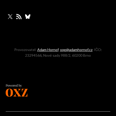
X
RSS zdroj
Bluesky
Provozovatel:
Adam Hornof
,
xqe@adamhornof.cz
, IČO:
23294566, Nové sady 988/2, 60200 Brno