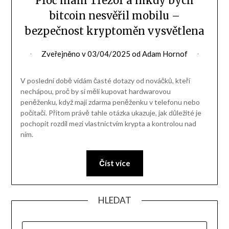
Proč mám Trezor a nikdy bych
bitcoin nesvěřil mobilu –
bezpečnost kryptoměn vysvětlena
Zveřejněno v
03/04/2025
od
Adam Hornof
V poslední době vídám časté dotazy od nováčků, kteří
nechápou, proč by si měli kupovat hardwarovou
peněženku, když mají zdarma peněženku v telefonu nebo
počítači. Přitom právě tahle otázka ukazuje, jak důležité je
pochopit rozdíl mezi vlastnictvím krypta a kontrolou nad
ním.
Číst více
HLEDAT
VYHLEDÁVÁNÍ