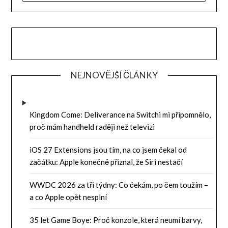
NEJNOVĚJŠÍ ČLÁNKY
Kingdom Come: Deliverance na Switchi mi připomnělo,
proč mám handheld raději než televizi
iOS 27 Extensions jsou tím, na co jsem čekal od
začátku: Apple konečně přiznal, že Siri nestačí
WWDC 2026 za tři týdny: Co čekám, po čem toužím –
a co Apple opět nesplní
35 let Game Boye: Proč konzole, která neumí barvy,