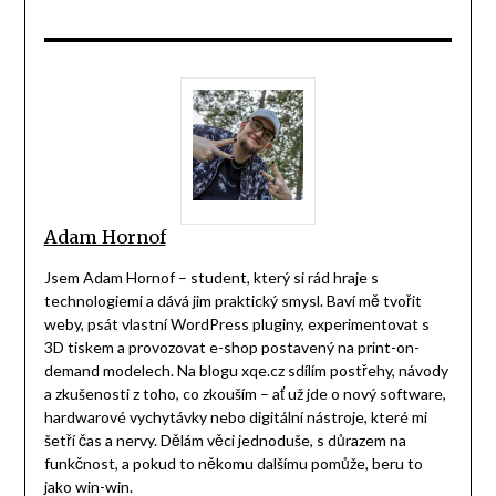
Adam Hornof
Jsem Adam Hornof – student, který si rád hraje s
technologiemi a dává jim praktický smysl. Baví mě tvořit
weby, psát vlastní WordPress pluginy, experimentovat s
3D tiskem a provozovat e-shop postavený na print-on-
demand modelech. Na blogu xqe.cz sdílím postřehy, návody
a zkušenosti z toho, co zkouším – ať už jde o nový software,
hardwarové vychytávky nebo digitální nástroje, které mi
šetří čas a nervy. Dělám věci jednoduše, s důrazem na
funkčnost, a pokud to někomu dalšímu pomůže, beru to
jako win-win.