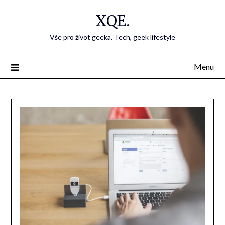
Přejdi
XQE.
na
obsah
Vše pro život geeka. Tech, geek lifestyle
Menu