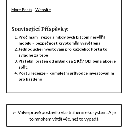
More Posts
-
Website
Související Příspěvky:
Proč mám Trezor a nikdy bych bitcoin nesvěřil
mobilu – bezpečnost kryptoměn vysvětlena
Jednoduché investování pro každého: Portu to
zvládne za tebe
Platební prsten od mBank za 1 Kč? Oblíbená akce je
zpět!
Portu recenze – kompletní průvodce investováním
pro každého
Navigace
← Valve právě postavilo vlastní herní ekosystém. A je
pro
to mnohem větší věc, než to vypadá