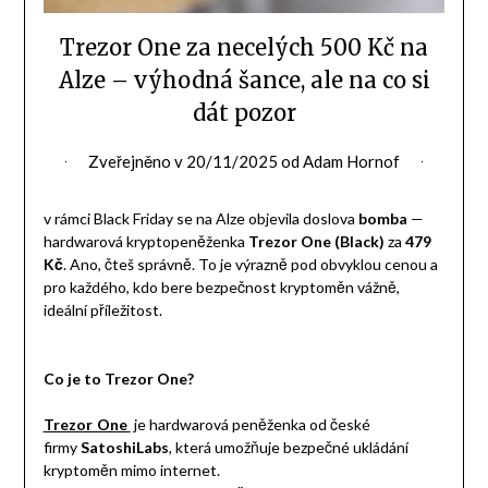
Trezor One za necelých 500 Kč na
Alze – výhodná šance, ale na co si
dát pozor
Zveřejněno v
20/11/2025
od
Adam Hornof
v rámci Black Friday se na Alze objevila doslova
bomba
—
hardwarová kryptopeněženka
Trezor One (Black)
za
479
Kč
. Ano, čteš správně. To je výrazně pod obvyklou cenou a
pro každého, kdo bere bezpečnost kryptoměn vážně,
ideální příležitost.
Co je to Trezor One?
Trezor One
je hardwarová peněženka od české
firmy
SatoshiLabs
, která umožňuje bezpečné ukládání
kryptoměn mimo internet.