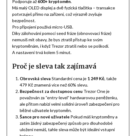
Podporuje až
600+ kryptoměn
.
Má malý OLED displej a dvě fyzická tlačítka – transakce
potvrzuješ přímo na zařízení, což výrazně zvyšuje
bezpečnost.
Pro připojení používá micro-USB.
Díky zálohování pomocí seed fráze (obnovovací fráze)
nemusíš mít obavy, že bys ztratil přístup ke svým
kryptoměnám, i když Trezor ztratíš nebo se poškodí.
A nastavení trvá kolem 5 minut.
Proč je sleva tak zajímavá
Obrovská sleva
Standardní cena je
1 249 Kč
, takže
479 Kč znamená více než 60% slevu.
Bezpečnost za dostupnou cenu
Trezor One je
považován za “entry-level” hardwarovou peněženku,
ale přitom nabízí velmi solidní úroveň zabezpečení pro
běžné uživatele kryptoměn.
Šance pro nové uživatele
Pokud máš kryptoměny a
zatím žádný zabezpečený způsob pro dlouhodobé
uložení nemáš, tahle sleva může být ideální vstupní
bránou.