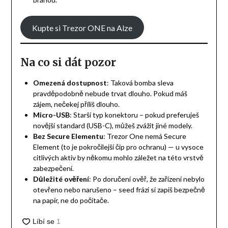
Kupte si Trezor ONE na Alze
Na co si dát pozor
Omezená dostupnost
: Taková bomba sleva
pravděpodobně nebude trvat dlouho. Pokud máš
zájem, nečekej příliš dlouho.
Micro-USB
: Starší typ konektoru – pokud preferuješ
novější standard (USB-C), můžeš zvážit jiné modely.
Bez Secure Elementu
: Trezor One nemá Secure
Element (to je pokročilejší čip pro ochranu) — u vysoce
citlivých aktiv by někomu mohlo záležet na této vrstvě
zabezpečení.
Důležité ověření
: Po doručení ověř, že zařízení nebylo
otevřeno nebo narušeno – seed frázi si zapiš bezpečně
na papír, ne do počítače.