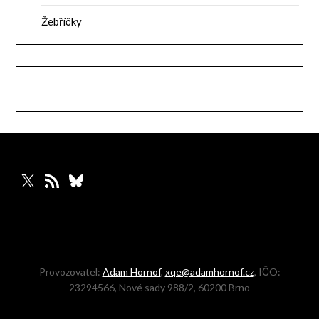
Žebříčky
X
RSS zdroj
Bluesky
Provozovatel:
Adam Hornof
,
xqe@adamhornof.cz
, IČO:
23294566, Nové sady 988/2, 60200 Brno