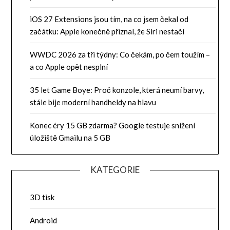
iOS 27 Extensions jsou tím, na co jsem čekal od
začátku: Apple konečně přiznal, že Siri nestačí
WWDC 2026 za tři týdny: Co čekám, po čem toužím –
a co Apple opět nesplní
35 let Game Boye: Proč konzole, která neumí barvy,
stále bije moderní handheldy na hlavu
Konec éry 15 GB zdarma? Google testuje snížení
úložiště Gmailu na 5 GB
KATEGORIE
3D tisk
Android