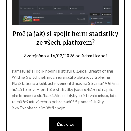
Proč (a jak) si spojit herní statistiky
ze všech platforem?
Zveřejněno v
16/02/2026
od
Adam Hornof
Pamatuješ si, kolik hodin jsi strávil u Zelda: Breath of the
Wild na Switchi, jak moc ses snažil o platinový trofej na
PlayStationu a kolik achievementů máš na Steamu? Většina
hráčů to neví — protože statistiky jsou rozházené napříč
platformami a službami. Ale co kdyby existovalo místo, kde
to můžeš mít všechno pohromadě? S pomocí služby
jako Exophase si můžeš spojit…
Číst více