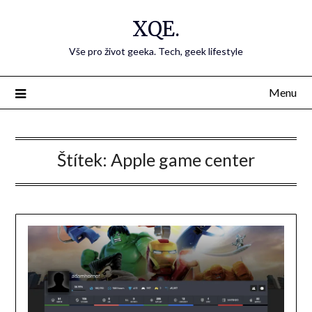
Přejdi
XQE.
na
obsah
Vše pro život geeka. Tech, geek lifestyle
Menu
Štítek:
Apple game center