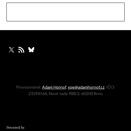
X
RSS zdroj
Bluesky
Provozovatel:
Adam Hornof
,
xqe@adamhornof.cz
, IČO:
23294566, Nové sady 988/2, 60200 Brno