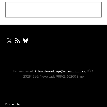
X
RSS zdroj
Bluesky
Provozovatel:
Adam Hornof
,
xqe@adamhornof.cz
, IČO:
23294566, Nové sady 988/2, 60200 Brno