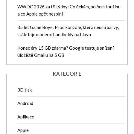
WWDC 2026 za tři týdny: Co čekám, po čem toužím –
a co Apple opět nesplní
35 let Game Boye: Proč konzole, která neumí barvy,
stále bije moderní handheldy na hlavu
Konec éry 15 GB zdarma? Google testuje snížení
úložiště Gmailu na 5 GB
KATEGORIE
3D tisk
Android
Aplikace
Apple