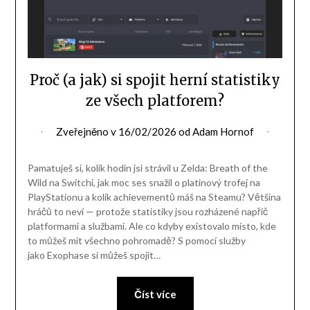
Proč (a jak) si spojit herní statistiky
ze všech platforem?
Zveřejněno v
16/02/2026
od
Adam Hornof
Pamatuješ si, kolik hodin jsi strávil u Zelda: Breath of the
Wild na Switchi, jak moc ses snažil o platinový trofej na
PlayStationu a kolik achievementů máš na Steamu? Většina
hráčů to neví — protože statistiky jsou rozházené napříč
platformami a službami. Ale co kdyby existovalo místo, kde
to můžeš mít všechno pohromadě? S pomocí služby
jako Exophase si můžeš spojit…
Číst více