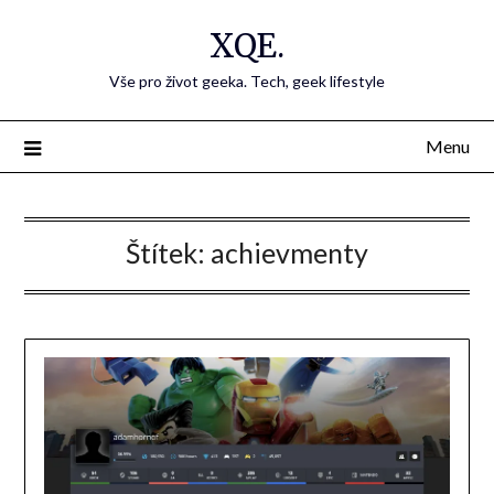
Přejdi
XQE.
na
obsah
Vše pro život geeka. Tech, geek lifestyle
Menu
Štítek:
achievmenty