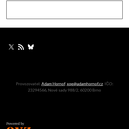
X
RSS zdroj
Bluesky
Provozovatel:
Adam Hornof
,
xqe@adamhornof.cz
, IČO:
23294566, Nové sady 988/2, 60200 Brno