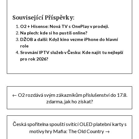
Související Příspěvky:
O2 + Hisense: Nová TV s OnePlay v prodeji.
Na plech: kde si ho pustíš online?
DŽOB a další: Když kino vezme iPhone do hlavní
role
Srovnání IPTV služeb v Česku: Kde najít tu nejlepší
pro rok 2026?
Navigace
← O2 rozdává svým zákazníkům příslušenství do 17.8.
pro
zdarma, jak ho získat?
příspěvek
Česká spořitelna spouští svítící OLED platební karty s
motivy hry Mafia: The Old Country →