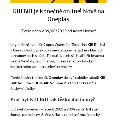
Kill Bill je konečně online! Nově na
Oneplay
Zveřejněno v
09/08/2025
od
Adam Hornof
Legendární dvoudílný opus Quentina Tarantina
Kill Bill
byl
v Česku dlouho prakticky nedostupný na žádné z hlavních
streamovacích služeb. Fanoušci, kteří si chtěli užít krvavou
cestu Nevěsty za pomstou, museli sahat po fyzických
kopiích nebo čekat na televizní reprízy.
Tohle čekání teď končí.
Oneplay
do své nabídky zařadil
Kill
Bill: Volume 1
i
Kill Bill: Volume 2
, a to v HD kvalitě s
českými titulky.
Proč byl Kill Bill tak těžko dostupný?
Od svého uvedení v letech 2003 a 2004 se Kill Bill stal
ikonou popkultury. Scéna s žlutou kombinézou, ikonický