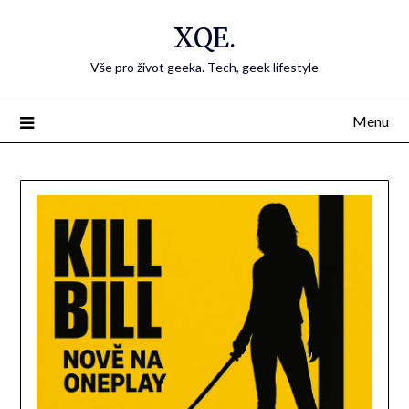
Přejdi
XQE.
na
obsah
Vše pro život geeka. Tech, geek lifestyle
Menu