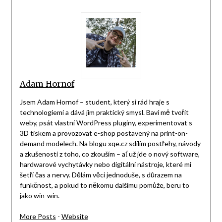
Adam Hornof
Jsem Adam Hornof – student, který si rád hraje s
technologiemi a dává jim praktický smysl. Baví mě tvořit
weby, psát vlastní WordPress pluginy, experimentovat s
3D tiskem a provozovat e-shop postavený na print-on-
demand modelech. Na blogu xqe.cz sdílím postřehy, návody
a zkušenosti z toho, co zkouším – ať už jde o nový software,
hardwarové vychytávky nebo digitální nástroje, které mi
šetří čas a nervy. Dělám věci jednoduše, s důrazem na
funkčnost, a pokud to někomu dalšímu pomůže, beru to
jako win-win.
More Posts
-
Website