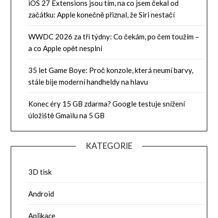
iOS 27 Extensions jsou tím, na co jsem čekal od
začátku: Apple konečně přiznal, že Siri nestačí
WWDC 2026 za tři týdny: Co čekám, po čem toužím –
a co Apple opět nesplní
35 let Game Boye: Proč konzole, která neumí barvy,
stále bije moderní handheldy na hlavu
Konec éry 15 GB zdarma? Google testuje snížení
úložiště Gmailu na 5 GB
KATEGORIE
3D tisk
Android
Aplikace