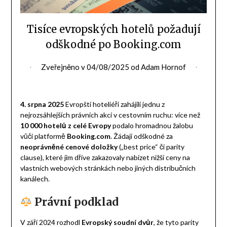
Tisíce evropských hotelů požadují
odškodné po Booking.com
Zveřejněno v
04/08/2025
od
Adam Hornof
4. srpna 2025
Evropští hoteliéři zahájili jednu z
nejrozsáhlejších právních akcí v cestovním ruchu: více než
10 000 hotelů z celé Evropy
podalo hromadnou žalobu
vůči platformě
Booking.com
. Žádají odškodné za
neoprávněné cenové doložky
(„best price“ či parity
clause), které jim dříve zakazovaly nabízet nižší ceny na
vlastních webových stránkách nebo jiných distribučních
kanálech.
Právní podklad
V září 2024 rozhodl
Evropský soudní dvůr
, že tyto parity