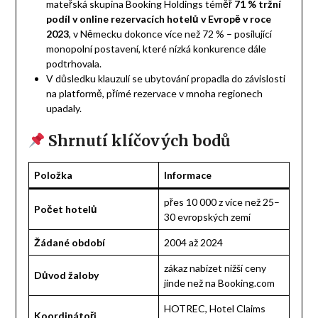
mateřská skupina Booking Holdings téměř
71 % tržní
podíl v online rezervacích hotelů v Evropě v roce
2023
, v Německu dokonce více než 72 % – posilující
monopolní postavení, které nízká konkurence dále
podtrhovala.
V důsledku klauzulí se ubytování propadla do závislosti
na platformě, přímé rezervace v mnoha regionech
upadaly.
Shrnutí klíčových bodů
Položka
Informace
přes 10 000 z více než 25–
Počet hotelů
30 evropských zemí
Žádané období
2004 až 2024
zákaz nabízet nižší ceny
Důvod žaloby
jinde než na Booking.com
HOTREC, Hotel Claims
Koordinátoři