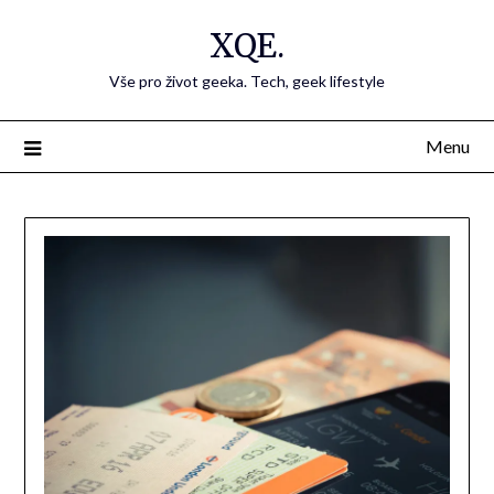
Přejdi
XQE.
na
obsah
Vše pro život geeka. Tech, geek lifestyle
Menu