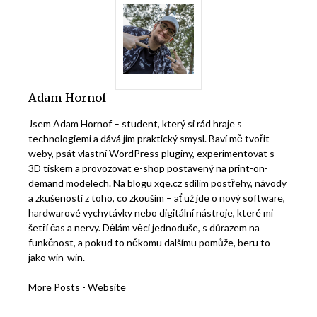
Adam Hornof
Jsem Adam Hornof – student, který si rád hraje s
technologiemi a dává jim praktický smysl. Baví mě tvořit
weby, psát vlastní WordPress pluginy, experimentovat s
3D tiskem a provozovat e-shop postavený na print-on-
demand modelech. Na blogu xqe.cz sdílím postřehy, návody
a zkušenosti z toho, co zkouším – ať už jde o nový software,
hardwarové vychytávky nebo digitální nástroje, které mi
šetří čas a nervy. Dělám věci jednoduše, s důrazem na
funkčnost, a pokud to někomu dalšímu pomůže, beru to
jako win-win.
More Posts
-
Website