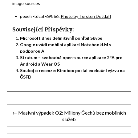
image sources
pexels-tdcat-69866:
Photo by Torsten Dettlaff
Související Příspěvky:
Microsoft dnes definitivně pohřbil Skype
Google uvádí mobilní aplikaci NotebookLM s
podporou AI
Stratum – svobodná open‑source aplikace 2FA pro
Android a Wear OS
Souboj o recenze: Kinobox poslal exekuční výzvu na
ČSFD
Navigace
← Masivní výpadek O2: Miliony Čechů bez mobilních
pro
služeb
příspěvek