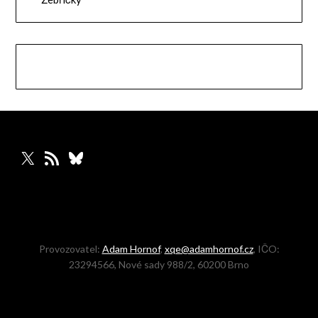
X
RSS zdroj
Bluesky
Provozovatel:
Adam Hornof
,
xqe@adamhornof.cz
, IČO:
23294566, Nové sady 988/2, 60200 Brno