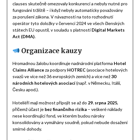
clauses skutečně omezovaly konkurenci a nebyly nutné pro
fungování tržiště – i když nebyly automaticky považovány
za porušení zákona. V návaznosti na toto rozhodnutí
operátor tyto doložky v červenci 2024 ve všech členských
státech EU opustil, v souladu s platností
Digital Markets
Act (DMA)
.
Organizace kauzy
Hromadnou žalobu koordinuje nadnárodní platforma
Hotel
Claims Alliance
za podpory
HOTREC
(asociace hotelových
svazů ve více než 36 evropských zemích) a více než
30
národních hotelových asociací
(např. v Německu, Itálii,
Česku apod.).
Hoteliéři mají možnost připojit se až do
29. srpna 2025
,
přičemž účast je
bez finančního rizika
– veškeré náklady
nese koordinující fond, ve kterém budou nároky
konsolidovány a vymáhány soudně, pokud nebude dosažení
smírné dohody.