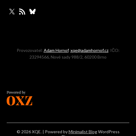
X
RSS zdroj
Bluesky
Provozovatel:
Adam Hornof
,
xqe@adamhornof.cz
, IČO:
23294566, Nové sady 988/2, 60200 Brno
© 2026 XQE.
| Powered by
Minimalist Blog
WordPress