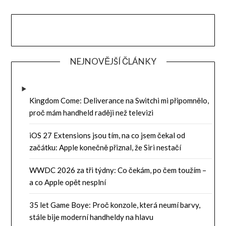
NEJNOVĚJŠÍ ČLÁNKY
Kingdom Come: Deliverance na Switchi mi připomnělo,
proč mám handheld raději než televizi
iOS 27 Extensions jsou tím, na co jsem čekal od
začátku: Apple konečně přiznal, že Siri nestačí
WWDC 2026 za tři týdny: Co čekám, po čem toužím –
a co Apple opět nesplní
35 let Game Boye: Proč konzole, která neumí barvy,
stále bije moderní handheldy na hlavu