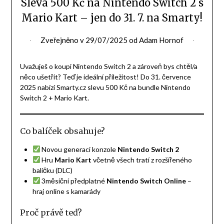
Sleva 500 Kč na Nintendo Switch 2 s
Mario Kart – jen do 31. 7. na Smarty!
Zveřejněno v
29/07/2025
od
Adam Hornof
Uvažuješ o koupi Nintendo Switch 2 a zároveň bys chtěl/a
něco ušetřit? Teď je ideální příležitost! Do 31. července
2025 nabízí Smarty.cz slevu 500 Kč na bundle Nintendo
Switch 2 + Mario Kart.
Co balíček obsahuje?
Novou generaci konzole
Nintendo Switch 2
Hru
Mario Kart
včetně všech tratí z rozšířeného
balíčku (DLC)
3měsíční předplatné
Nintendo Switch Online
–
hraj online s kamarády
Proč právě teď?