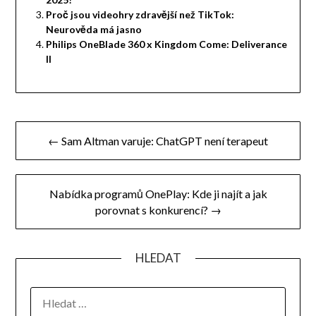
Proč jsou videohry zdravější než TikTok:
Neurověda má jasno
Philips OneBlade 360 x Kingdom Come: Deliverance
II
Navigace
← Sam Altman varuje: ChatGPT není terapeut
pro
příspěvek
Nabídka programů OnePlay: Kde ji najít a jak
porovnat s konkurencí? →
HLEDAT
VYHLEDÁVÁNÍ