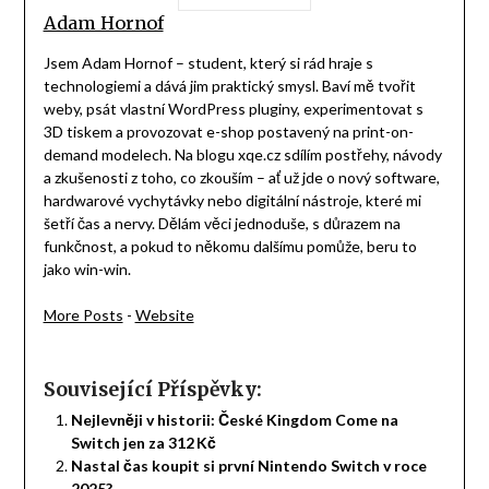
Adam Hornof
Jsem Adam Hornof – student, který si rád hraje s
technologiemi a dává jim praktický smysl. Baví mě tvořit
weby, psát vlastní WordPress pluginy, experimentovat s
3D tiskem a provozovat e-shop postavený na print-on-
demand modelech. Na blogu xqe.cz sdílím postřehy, návody
a zkušenosti z toho, co zkouším – ať už jde o nový software,
hardwarové vychytávky nebo digitální nástroje, které mi
šetří čas a nervy. Dělám věci jednoduše, s důrazem na
funkčnost, a pokud to někomu dalšímu pomůže, beru to
jako win-win.
More Posts
-
Website
Související Příspěvky:
Nejlevněji v historii: České Kingdom Come na
Switch jen za 312 Kč
Nastal čas koupit si první Nintendo Switch v roce
2025?