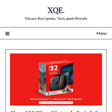
Přejdi
XQE.
na
obsah
Vše pro život geeka. Tech, geek lifestyle
Menu