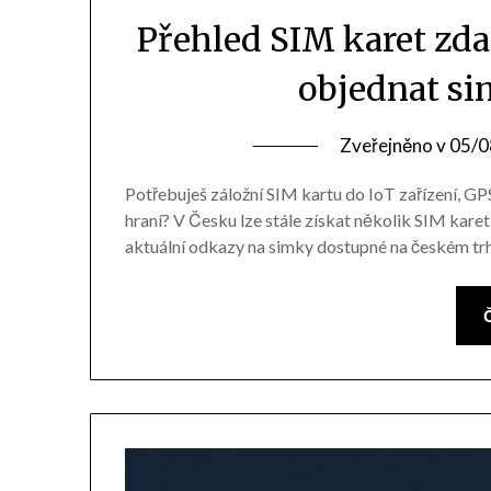
Přehled SIM karet zd
objednat si
Zveřejněno v
05/0
Potřebuješ záložní SIM kartu do IoT zařízení, GP
hraní? V Česku lze stále získat několik SIM kare
aktuální odkazy na simky dostupné na českém tr
Č