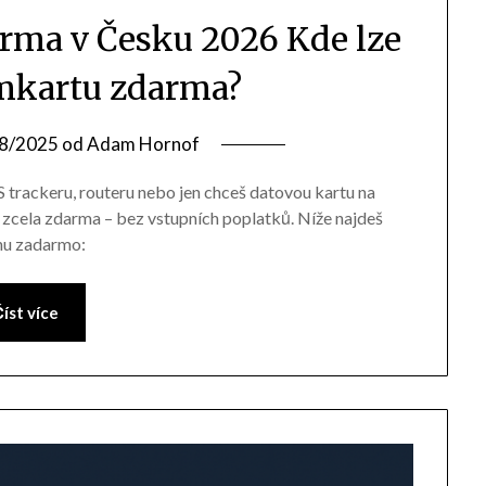
arma v Česku 2026 Kde lze
mkartu zdarma?
8/2025
od
Adam Hornof
S trackeru, routeru nebo jen chceš datovou kartu na
t zcela zdarma – bez vstupních poplatků. Níže najdeš
hu zadarmo:
íst více