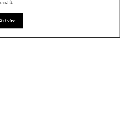
kanálů.
íst více