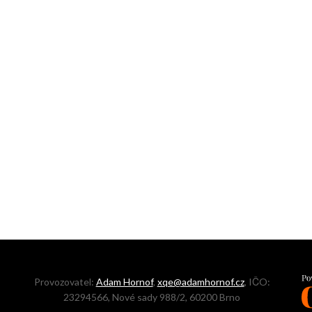
Provozovatel:
Adam Hornof
,
xqe@adamhornof.cz
, IČO:
23294566, Nové sady 988/2, 60200 Brno