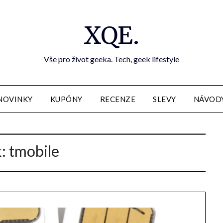
XQE.
Vše pro život geeka. Tech, geek lifestyle
NOVINKY
KUPÓNY
RECENZE
SLEVY
NÁVOD
k:
tmobile