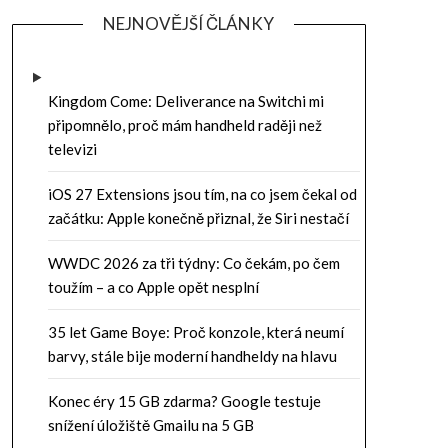
NEJNOVĚJŠÍ ČLÁNKY
Kingdom Come: Deliverance na Switchi mi
připomnělo, proč mám handheld raději než
televizi
iOS 27 Extensions jsou tím, na co jsem čekal od
začátku: Apple konečně přiznal, že Siri nestačí
WWDC 2026 za tři týdny: Co čekám, po čem
toužím – a co Apple opět nesplní
35 let Game Boye: Proč konzole, která neumí
barvy, stále bije moderní handheldy na hlavu
Konec éry 15 GB zdarma? Google testuje
snížení úložiště Gmailu na 5 GB