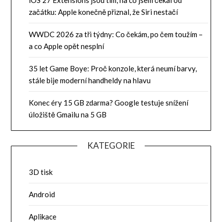
iOS 27 Extensions jsou tím, na co jsem čekal od
začátku: Apple konečně přiznal, že Siri nestačí
WWDC 2026 za tři týdny: Co čekám, po čem toužím –
a co Apple opět nesplní
35 let Game Boye: Proč konzole, která neumí barvy,
stále bije moderní handheldy na hlavu
Konec éry 15 GB zdarma? Google testuje snížení
úložiště Gmailu na 5 GB
KATEGORIE
3D tisk
Android
Aplikace