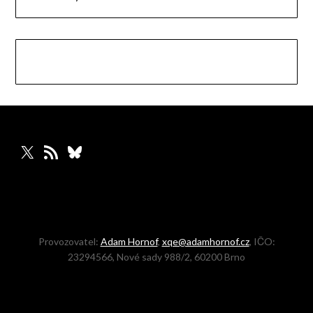
X
RSS zdroj
Bluesky
Provozovatel:
Adam Hornof
,
xqe@adamhornof.cz
, IČO:
23294566, Nové sady 988/2, 60200 Brno