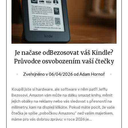
Je načase odBezosovat váš Kindle?
Průvodce osvobozením vaší čtečky
Zveřejněno v
06/04/2026
od
Adam Hornof
Koupili jste si hardware, ale software v něm patří Jeffu
Bezosovi. Amazon vám může na dálku smazat knihy, měnit
jejich obálky na reklamy nebo vás sledovat s přesností na
milimetry, kam na displeji klikáte. Pokud máte pocit, že vaše
čtečka je spíše „pobočkou Amazonu“ než vaším majetkem,
máme pro vás dobrou zprávu: v roce 2026 je…