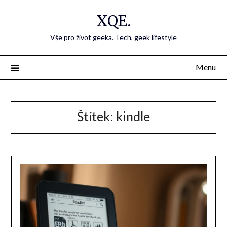
Přejdi
XQE.
na
obsah
Vše pro život geeka. Tech, geek lifestyle
Menu
Štítek:
kindle