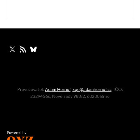
X
RSS zdroj
Bluesky
Provozovatel:
Adam Hornof
,
xqe@adamhornof.cz
, IČO:
23294566, Nové sady 988/2, 60200 Brno