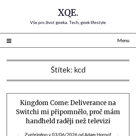
Přejdi
XQE.
na
obsah
Vše pro život geeka. Tech, geek lifestyle
Menu
Štítek:
kcd
Kingdom Come: Deliverance na
Switchi mi připomnělo, proč mám
handheld raději než televizi
Zveřejněno v
03/06/2026
od
Adam Hornof