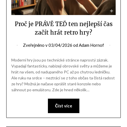
Proč je PRÁVĚ TEĎ ten nejlepší čas
začít hrát retro hry?
Zveřejněno v
03/04/2026
od
Adam Hornof
Moderní hry jsou po technické stránce naprostý zázrak.
Vypadají fantasticky, nabízejí obrovské světy a můžeme je
hrát na všem, od nadupaného PC až po chytrou ledničku.
Ale ruku na srdce – neztrácí se z toho občas ta čistá radost
ze hry? Možná je načase oprášit staré konzole nebo
sáhnout po emulátoru. Zde je hned několik…
Číst více