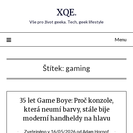
Přejdi
XQE.
na
obsah
Vše pro život geeka. Tech, geek lifestyle
Menu
Štítek:
gaming
35 let Game Boye: Proč konzole,
která neumí barvy, stále bije
moderní handheldy na hlavu
Zveřejněno v
16/05/2026
od
Adam Hornof