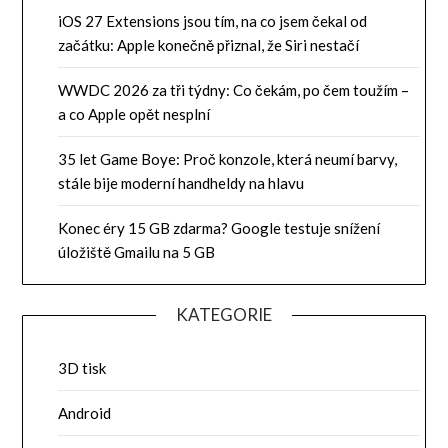
iOS 27 Extensions jsou tím, na co jsem čekal od
začátku: Apple konečně přiznal, že Siri nestačí
WWDC 2026 za tři týdny: Co čekám, po čem toužím –
a co Apple opět nesplní
35 let Game Boye: Proč konzole, která neumí barvy,
stále bije moderní handheldy na hlavu
Konec éry 15 GB zdarma? Google testuje snížení
úložiště Gmailu na 5 GB
KATEGORIE
3D tisk
Android