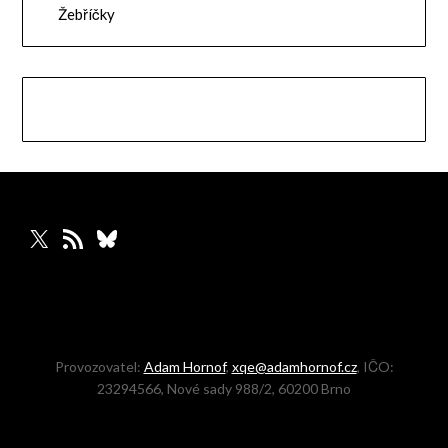
Žebříčky
X
RSS zdroj
Bluesky
Provozovatel:
Adam Hornof
,
xqe@adamhornof.cz
, IČO:
23294566, Nové sady 988/2, 60200 Brno