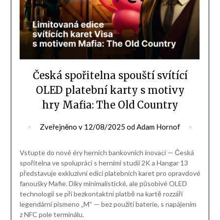
Česká spořitelna spouští svítící
OLED platební karty s motivy
hry Mafia: The Old Country
Zveřejněno v
12/08/2025
od
Adam Hornof
Vstupte do nové éry herních bankovních inovací — Česká
spořitelna ve spolupráci s herními studii 2K a Hangar 13
představuje exkluzivní edici platebních karet pro opravdové
fanoušky Mafie. Díky minimalistické, ale působivé OLED
technologii se při bezkontaktní platbě na kartě rozzáří
legendární písmeno „M“ — bez použití baterie, s napájením
z NFC pole terminálu.