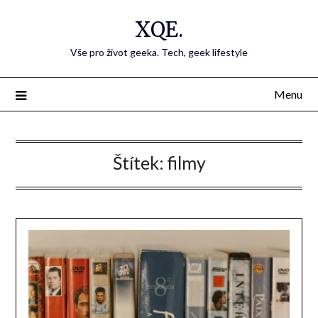
Přejdi
XQE.
na
obsah
Vše pro život geeka. Tech, geek lifestyle
Menu
Štítek:
filmy