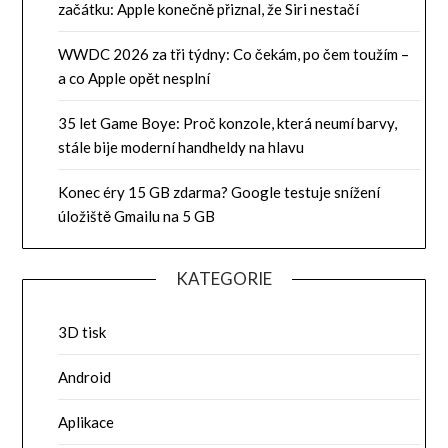
začátku: Apple konečně přiznal, že Siri nestačí
WWDC 2026 za tři týdny: Co čekám, po čem toužím –
a co Apple opět nesplní
35 let Game Boye: Proč konzole, která neumí barvy,
stále bije moderní handheldy na hlavu
Konec éry 15 GB zdarma? Google testuje snížení
úložiště Gmailu na 5 GB
KATEGORIE
3D tisk
Android
Aplikace