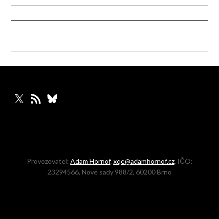
X
RSS zdroj
Bluesky
Provozovatel:
Adam Hornof
,
xqe@adamhornof.cz
, IČO:
23294566, Nové sady 988/2, 60200 Brno