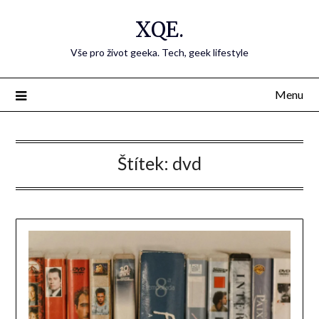
Přejdi
XQE.
na
obsah
Vše pro život geeka. Tech, geek lifestyle
Menu
Štítek:
dvd