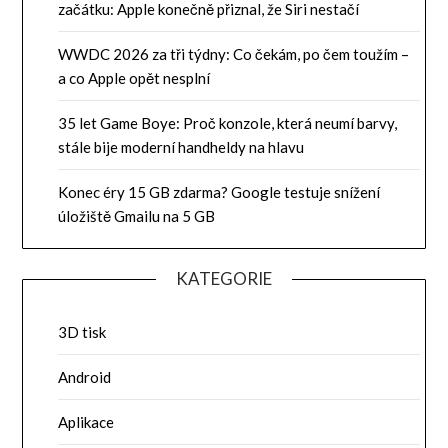
začátku: Apple konečně přiznal, že Siri nestačí
WWDC 2026 za tři týdny: Co čekám, po čem toužím –
a co Apple opět nesplní
35 let Game Boye: Proč konzole, která neumí barvy,
stále bije moderní handheldy na hlavu
Konec éry 15 GB zdarma? Google testuje snížení
úložiště Gmailu na 5 GB
KATEGORIE
3D tisk
Android
Aplikace