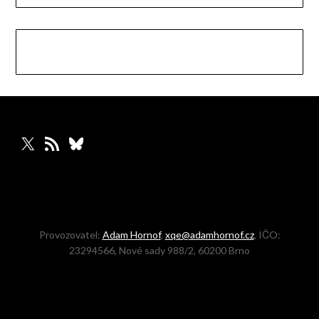
X
RSS zdroj
Bluesky
Provozovatel:
Adam Hornof
,
xqe@adamhornof.cz
, IČO:
23294566, Nové sady 988/2, 60200 Brno