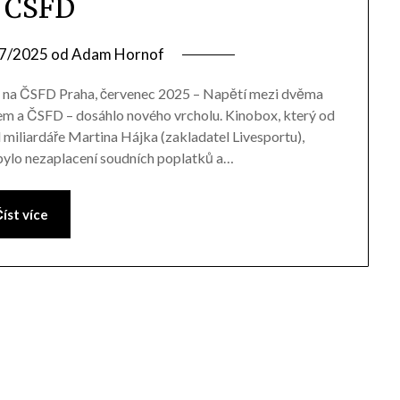
 ČSFD
7/2025
od
Adam Hornof
l na ČSFD Praha, červenec 2025 – Napětí mezi dvěma
em a ČSFD – dosáhlo nového vrcholu. Kinobox, který od
 miliardáře Martina Hájka (zakladatel Livesportu),
bylo nezaplacení soudních poplatků a…
íst více