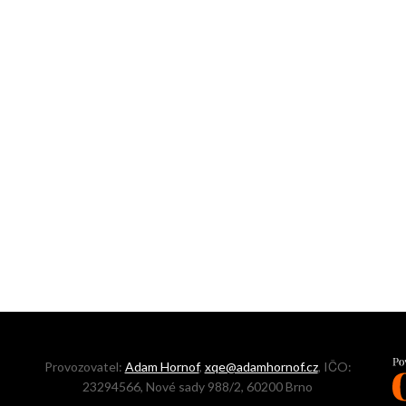
Provozovatel:
Adam Hornof
,
xqe@adamhornof.cz
, IČO:
23294566, Nové sady 988/2, 60200 Brno