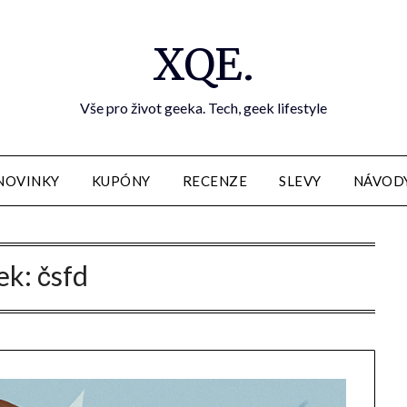
XQE.
Vše pro život geeka. Tech, geek lifestyle
NOVINKY
KUPÓNY
RECENZE
SLEVY
NÁVOD
tek:
čsfd