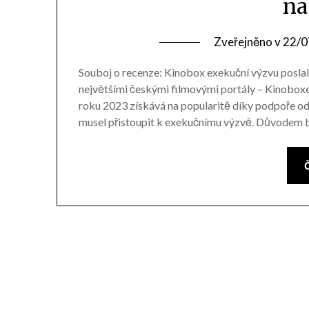
na
Zveřejněno v
22/0
Souboj o recenze: Kinobox exekuční výzvu posla
největšími českými filmovými portály – Kinobox
roku 2023 získává na popularitě díky podpoře od
musel přistoupit k exekučnímu výzvě. Důvodem 
Č