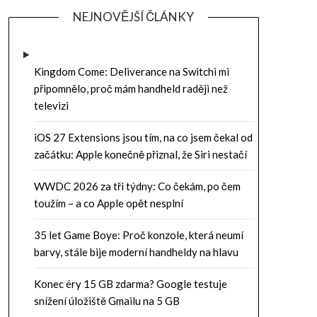
NEJNOVĚJŠÍ ČLÁNKY
Kingdom Come: Deliverance na Switchi mi
připomnělo, proč mám handheld raději než
televizi
iOS 27 Extensions jsou tím, na co jsem čekal od
začátku: Apple konečně přiznal, že Siri nestačí
WWDC 2026 za tři týdny: Co čekám, po čem
toužím – a co Apple opět nesplní
35 let Game Boye: Proč konzole, která neumí
barvy, stále bije moderní handheldy na hlavu
Konec éry 15 GB zdarma? Google testuje
snížení úložiště Gmailu na 5 GB