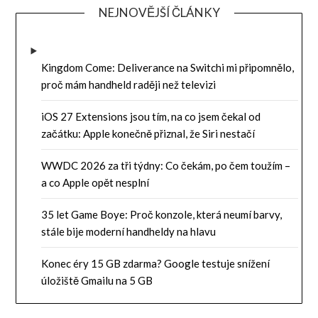
NEJNOVĚJŠÍ ČLÁNKY
Kingdom Come: Deliverance na Switchi mi připomnělo,
proč mám handheld raději než televizi
iOS 27 Extensions jsou tím, na co jsem čekal od
začátku: Apple konečně přiznal, že Siri nestačí
WWDC 2026 za tři týdny: Co čekám, po čem toužím –
a co Apple opět nesplní
35 let Game Boye: Proč konzole, která neumí barvy,
stále bije moderní handheldy na hlavu
Konec éry 15 GB zdarma? Google testuje snížení
úložiště Gmailu na 5 GB