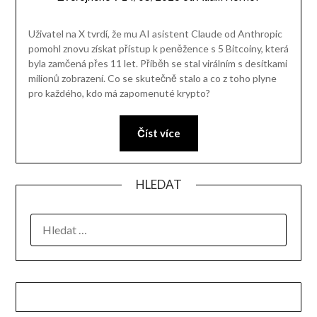
Uživatel na X tvrdí, že mu AI asistent Claude od Anthropic
pomohl znovu získat přístup k peněžence s 5 Bitcoiny, která
byla zamčená přes 11 let. Příběh se stal virálním s desítkami
milionů zobrazení. Co se skutečně stalo a co z toho plyne
pro každého, kdo má zapomenuté krypto?
Číst více
HLEDAT
VYHLEDÁVÁNÍ