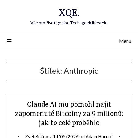
Přejdi
XQE.
na
obsah
Vše pro život geeka. Tech, geek lifestyle
Menu
Štítek:
Anthropic
Claude AI mu pomohl najít
zapomenuté Bitcoiny za 9 milionů:
jak to celé proběhlo
Zveřejněno v
14/05/2026
od
Adam Hornof