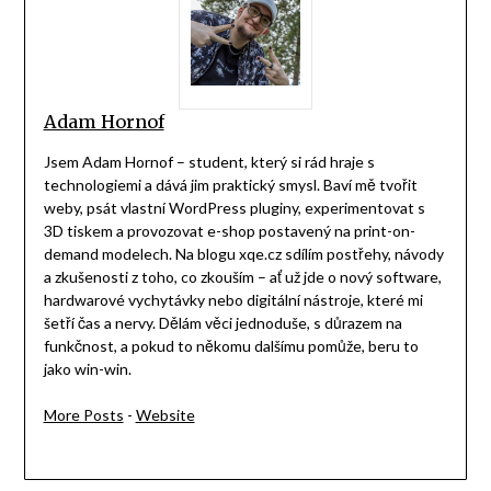
Adam Hornof
Jsem Adam Hornof – student, který si rád hraje s
technologiemi a dává jim praktický smysl. Baví mě tvořit
weby, psát vlastní WordPress pluginy, experimentovat s
3D tiskem a provozovat e-shop postavený na print-on-
demand modelech. Na blogu xqe.cz sdílím postřehy, návody
a zkušenosti z toho, co zkouším – ať už jde o nový software,
hardwarové vychytávky nebo digitální nástroje, které mi
šetří čas a nervy. Dělám věci jednoduše, s důrazem na
funkčnost, a pokud to někomu dalšímu pomůže, beru to
jako win-win.
More Posts
-
Website