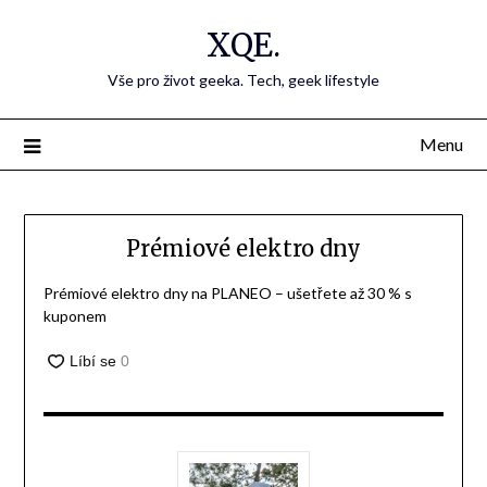
Přejdi
XQE.
na
obsah
Vše pro život geeka. Tech, geek lifestyle
Menu
Prémiové elektro dny
Prémiové elektro dny na PLANEO – ušetřete až 30 % s
kuponem