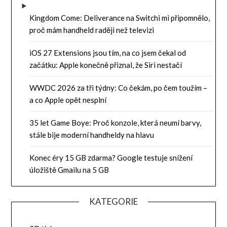
Kingdom Come: Deliverance na Switchi mi připomnělo,
proč mám handheld raději než televizi
iOS 27 Extensions jsou tím, na co jsem čekal od
začátku: Apple konečně přiznal, že Siri nestačí
WWDC 2026 za tři týdny: Co čekám, po čem toužím –
a co Apple opět nesplní
35 let Game Boye: Proč konzole, která neumí barvy,
stále bije moderní handheldy na hlavu
Konec éry 15 GB zdarma? Google testuje snížení
úložiště Gmailu na 5 GB
KATEGORIE