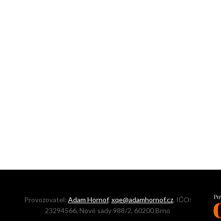
Provozovatel:
Adam Hornof
,
xqe@adamhornof.cz
, IČO:
23294566, Nové sady 988/2, 60200 Brno