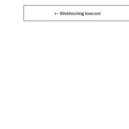
Navigace
← Webhosting lowcost
pro
příspěvek