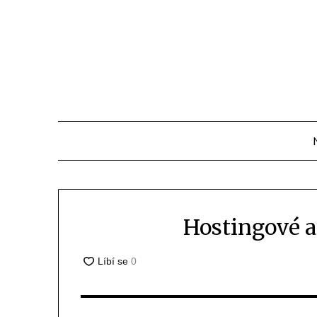
Přejdi
na
obsah
Hostingové a