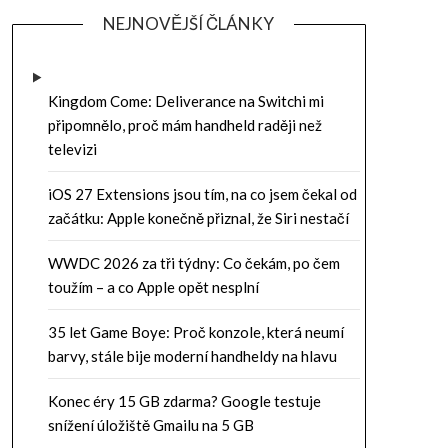
NEJNOVĚJŠÍ ČLÁNKY
Kingdom Come: Deliverance na Switchi mi
připomnělo, proč mám handheld raději než
televizi
iOS 27 Extensions jsou tím, na co jsem čekal od
začátku: Apple konečně přiznal, že Siri nestačí
WWDC 2026 za tři týdny: Co čekám, po čem
toužím – a co Apple opět nesplní
35 let Game Boye: Proč konzole, která neumí
barvy, stále bije moderní handheldy na hlavu
Konec éry 15 GB zdarma? Google testuje
snížení úložiště Gmailu na 5 GB