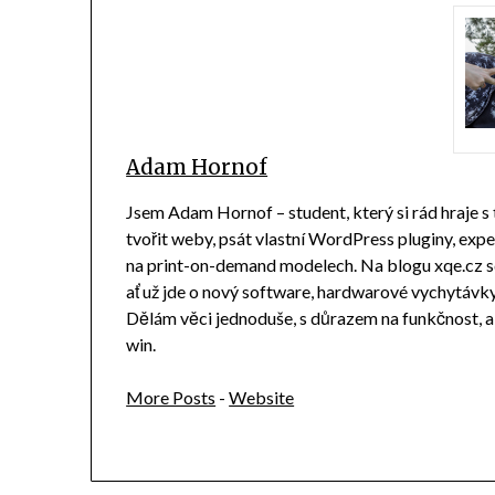
Adam Hornof
Jsem Adam Hornof – student, který si rád hraje s
tvořit weby, psát vlastní WordPress pluginy, ex
na print-on-demand modelech. Na blogu xqe.cz sd
ať už jde o nový software, hardwarové vychytávky n
Dělám věci jednoduše, s důrazem na funkčnost, 
win.
More Posts
-
Website