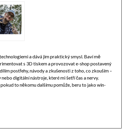
 technologiemi a dává jim praktický smysl. Baví mě
perimentovat s 3D tiskem a provozovat e-shop postavený
ílím postřehy, návody a zkušenosti z toho, co zkouším –
ebo digitální nástroje, které mi šetří čas a nervy.
a pokud to někomu dalšímu pomůže, beru to jako win-