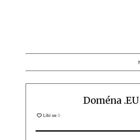
Přejdi
na
obsah
Doména .EU 