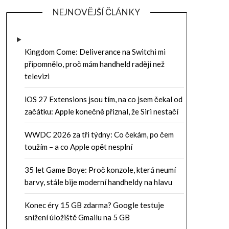
NEJNOVĚJŠÍ ČLÁNKY
Kingdom Come: Deliverance na Switchi mi
připomnělo, proč mám handheld raději než
televizi
iOS 27 Extensions jsou tím, na co jsem čekal od
začátku: Apple konečně přiznal, že Siri nestačí
WWDC 2026 za tři týdny: Co čekám, po čem
toužím – a co Apple opět nesplní
35 let Game Boye: Proč konzole, která neumí
barvy, stále bije moderní handheldy na hlavu
Konec éry 15 GB zdarma? Google testuje
snížení úložiště Gmailu na 5 GB