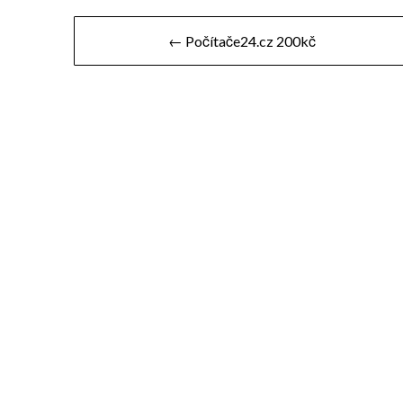
Navigace
← Počítače24.cz 200kč
pro
příspěvek