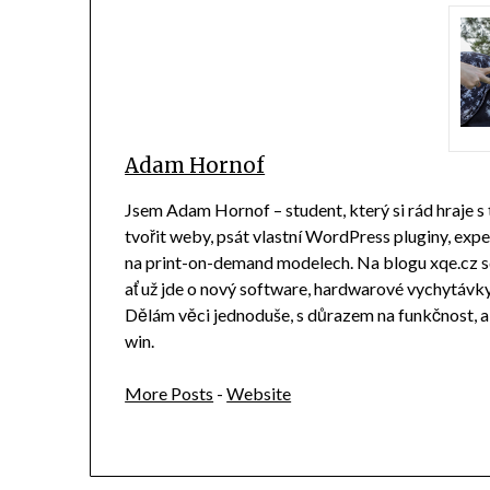
Adam Hornof
Jsem Adam Hornof – student, který si rád hraje s
tvořit weby, psát vlastní WordPress pluginy, ex
na print-on-demand modelech. Na blogu xqe.cz sd
ať už jde o nový software, hardwarové vychytávky n
Dělám věci jednoduše, s důrazem na funkčnost, 
win.
More Posts
-
Website