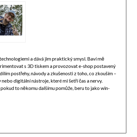
 technologiemi a dává jim praktický smysl. Baví mě
perimentovat s 3D tiskem a provozovat e-shop postavený
ílím postřehy, návody a zkušenosti z toho, co zkouším –
ebo digitální nástroje, které mi šetří čas a nervy.
a pokud to někomu dalšímu pomůže, beru to jako win-