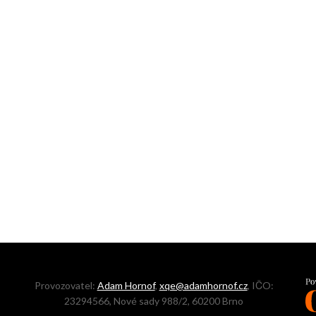
Provozovatel:
Adam Hornof
,
xqe@adamhornof.cz
, IČO:
23294566, Nové sady 988/2, 60200 Brno