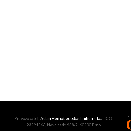
Provozovatel:
Adam Hornof
,
xqe@adamhornof.cz
, IČO:
23294566, Nové sady 988/2, 60200 Brno