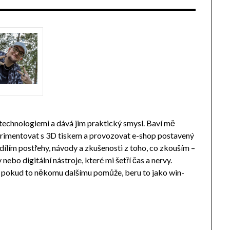
 technologiemi a dává jim praktický smysl. Baví mě
perimentovat s 3D tiskem a provozovat e-shop postavený
ílím postřehy, návody a zkušenosti z toho, co zkouším –
ebo digitální nástroje, které mi šetří čas a nervy.
a pokud to někomu dalšímu pomůže, beru to jako win-