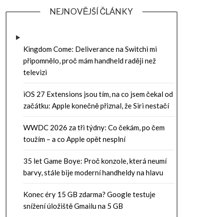
NEJNOVĚJŠÍ ČLÁNKY
Kingdom Come: Deliverance na Switchi mi
připomnělo, proč mám handheld raději než
televizi
iOS 27 Extensions jsou tím, na co jsem čekal od
začátku: Apple konečně přiznal, že Siri nestačí
WWDC 2026 za tři týdny: Co čekám, po čem
toužím – a co Apple opět nesplní
35 let Game Boye: Proč konzole, která neumí
barvy, stále bije moderní handheldy na hlavu
Konec éry 15 GB zdarma? Google testuje
snížení úložiště Gmailu na 5 GB