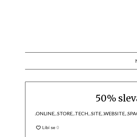
Přejdi
na
obsah
50% slev
.ONLINE, .STORE, .TECH, .SITE, .WEBSITE, .SP