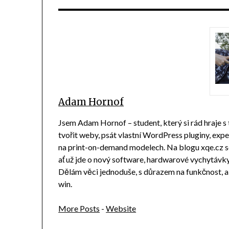
Adam Hornof
Jsem Adam Hornof – student, který si rád hraje s
tvořit weby, psát vlastní WordPress pluginy, ex
na print-on-demand modelech. Na blogu xqe.cz sd
ať už jde o nový software, hardwarové vychytávky n
Dělám věci jednoduše, s důrazem na funkčnost, 
win.
More Posts
-
Website