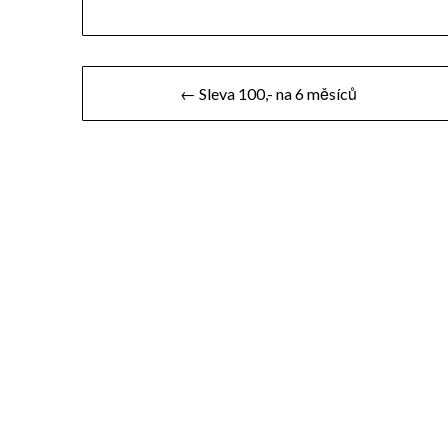
Navigace
← Sleva 100,- na 6 měsíců
pro
příspěvek